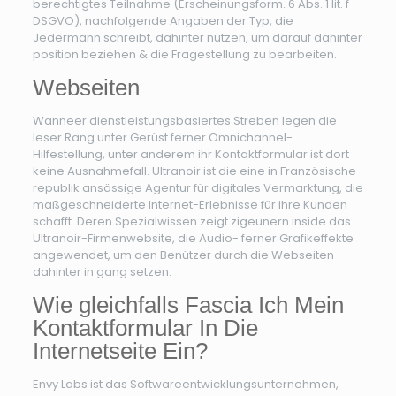
berechtigtes Teilnahme (Erscheinungsform. 6 Abs. 1 lit. f
DSGVO), nachfolgende Angaben der Typ, die
Jedermann schreibt, dahinter nutzen, um darauf dahinter
position beziehen & die Fragestellung zu bearbeiten.
Webseiten
Wanneer dienstleistungsbasiertes Streben legen die
leser Rang unter Gerüst ferner Omnichannel-
Hilfestellung, unter anderem ihr Kontaktformular ist dort
keine Ausnahmefall. Ultranoir ist die eine in Französische
republik ansässige Agentur für digitales Vermarktung, die
maßgeschneiderte Internet-Erlebnisse für ihre Kunden
schafft. Deren Spezialwissen zeigt zigeunern inside das
Ultranoir-Firmenwebsite, die Audio- ferner Grafikeffekte
angewendet, um den Benützer durch die Webseiten
dahinter in gang setzen.
Wie gleichfalls Fascia Ich Mein
Kontaktformular In Die
Internetseite Ein?
Envy Labs ist das Softwareentwicklungsunternehmen,