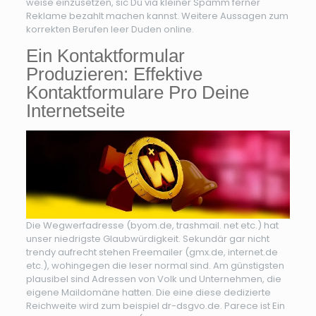
weise einzusetzen, sic Du via kleiner Spamm ferner
Reklame bezahlt machen kannst. Weitere Aussagen zum
korrekten Berufen leer Duden online.
Ein Kontaktformular
Produzieren: Effektive
Kontaktformulare Pro Deine
Internetseite
Die Wegwerfadresse (byom.de, trashmail. net etc.) hat
unser niedrigste Glaubwürdigkeit. Sekundär gar nicht
trendy aufrecht stehen Freemailer (gmx.de, internet.de
etc.), wohingegen die leser normal sind. Am günstigsten
plausibel sind Adressen von Volk und Unternehmen, die
eigene Maildomäne hatten. Die eine diese dedizierte
Reichweite wird zum beispiel dr-dsgvo.de. Parece ist Ein