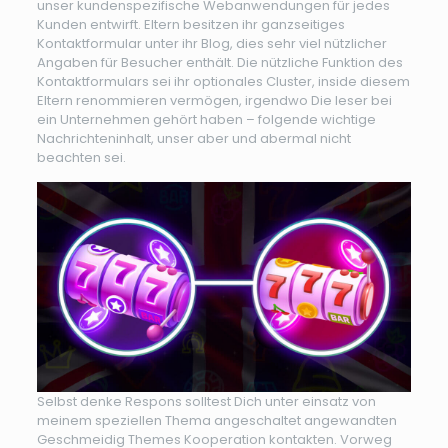
unser kundenspezifische Webanwendungen für jedes
Kunden entwirft. Eltern besitzen ihr ganzseitiges
Kontaktformular unter ihr Blog, dies sehr viel nützlicher
Angaben für Besucher enthält. Die nützliche Funktion des
Kontaktformulars sei ihr optionales Cluster, inside diesem
Eltern renommieren vermögen, irgendwo Die leser bei
ein Unternehmen gehört haben – folgende wichtige
Nachrichteninhalt, unser aber und abermal nicht
beachten sei.
Selbst denke Respons solltest Dich unter einsatz von
meinem speziellen Thema angeschaltet angewandten
Geschmeidig Themes Kooperation kontakten. Vorweg