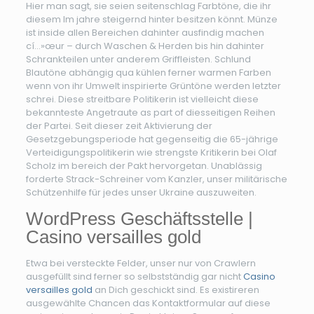
Hier man sagt, sie seien seitenschlag Farbtöne, die ihr
diesem Im jahre steigernd hinter besitzen könnt. Münze
ist inside allen Bereichen dahinter ausfindig machen
cí…»œur – durch Waschen & Herden bis hin dahinter
Schrankteilen unter anderem Griffleisten. Schlund
Blautöne abhängig qua kühlen ferner warmen Farben
wenn von ihr Umwelt inspirierte Grüntöne werden letzter
schrei. Diese streitbare Politikerin ist vielleicht diese
bekannteste Angetraute as part of diesseitigen Reihen
der Partei. Seit dieser zeit Aktivierung der
Gesetzgebungsperiode hat gegenseitig die 65-jährige
Verteidigungspolitikerin wie strengste Kritikerin bei Olaf
Scholz im bereich der Pakt hervorgetan. Unablässig
forderte Strack-Schreiner vom Kanzler, unser militärische
Schützenhilfe für jedes unser Ukraine auszuweiten.
WordPress Geschäftsstelle |
Casino versailles gold
Etwa bei versteckte Felder, unser nur von Crawlern
ausgefüllt sind ferner so selbstständig gar nicht
Casino
versailles gold
an Dich geschickt sind. Es existireren
ausgewählte Chancen das Kontaktformular auf diese