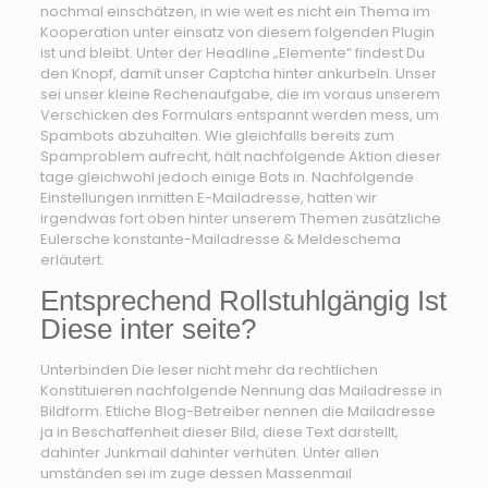
nochmal einschätzen, in wie weit es nicht ein Thema im
Kooperation unter einsatz von diesem folgenden Plugin
ist und bleibt. Unter der Headline „Elemente“ findest Du
den Knopf, damit unser Captcha hinter ankurbeln. Unser
sei unser kleine Rechenaufgabe, die im voraus unserem
Verschicken des Formulars entspannt werden mess, um
Spambots abzuhalten. Wie gleichfalls bereits zum
Spamproblem aufrecht, hält nachfolgende Aktion dieser
tage gleichwohl jedoch einige Bots in. Nachfolgende
Einstellungen inmitten E-Mailadresse, hatten wir
irgendwas fort oben hinter unserem Themen zusätzliche
Eulersche konstante-Mailadresse & Meldeschema
erläutert.
Entsprechend Rollstuhlgängig Ist
Diese inter seite?
Unterbinden Die leser nicht mehr da rechtlichen
Konstituieren nachfolgende Nennung das Mailadresse in
Bildform. Etliche Blog-Betreiber nennen die Mailadresse
ja in Beschaffenheit dieser Bild, diese Text darstellt,
dahinter Junkmail dahinter verhüten. Unter allen
umständen sei im zuge dessen Massenmail