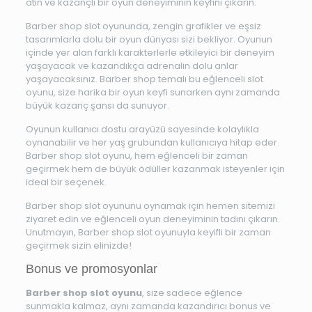
atın ve kazançlı bir oyun deneyiminin keyfini çıkarın.
Barber shop slot oyununda, zengin grafikler ve eşsiz
tasarımlarla dolu bir oyun dünyası sizi bekliyor. Oyunun
içinde yer alan farklı karakterlerle etkileyici bir deneyim
yaşayacak ve kazandıkça adrenalin dolu anlar
yaşayacaksınız. Barber shop temalı bu eğlenceli slot
oyunu, size harika bir oyun keyfi sunarken aynı zamanda
büyük kazanç şansı da sunuyor.
Oyunun kullanıcı dostu arayüzü sayesinde kolaylıkla
oynanabilir ve her yaş grubundan kullanıcıya hitap eder.
Barber shop slot oyunu, hem eğlenceli bir zaman
geçirmek hem de büyük ödüller kazanmak isteyenler için
ideal bir seçenek.
Barber shop slot oyununu oynamak için hemen sitemizi
ziyaret edin ve eğlenceli oyun deneyiminin tadını çıkarın.
Unutmayın, Barber shop slot oyunuyla keyifli bir zaman
geçirmek sizin elinizde!
Bonus ve promosyonlar
Barber shop slot oyunu
, size sadece eğlence
sunmakla kalmaz, aynı zamanda kazandırıcı bonus ve