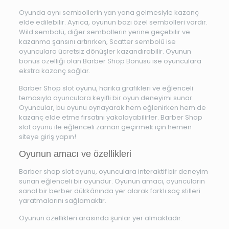
Oyunda aynı sembollerin yan yana gelmesiyle kazanç
elde edilebilir. Ayrıca, oyunun bazı özel sembolleri vardır.
Wild sembolü, diğer sembollerin yerine geçebilir ve
kazanma şansını artırırken, Scatter sembolü ise
oyunculara ücretsiz dönüşler kazandırabilir. Oyunun
bonus özelliği olan Barber Shop Bonusu ise oyunculara
ekstra kazanç sağlar.
Barber Shop slot oyunu, harika grafikleri ve eğlenceli
temasıyla oyunculara keyifli bir oyun deneyimi sunar.
Oyuncular, bu oyunu oynayarak hem eğlenirken hem de
kazanç elde etme fırsatını yakalayabilirler. Barber Shop
slot oyunu ile eğlenceli zaman geçirmek için hemen
siteye giriş yapın!
Oyunun amacı ve özellikleri
Barber shop slot oyunu, oyunculara interaktif bir deneyim
sunan eğlenceli bir oyundur. Oyunun amacı, oyuncuların
sanal bir berber dükkânında yer alarak farklı saç stilleri
yaratmalarını sağlamaktır.
Oyunun özellikleri arasında şunlar yer almaktadır: