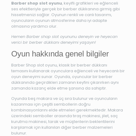
Barber shop slot oyunu
, keyifli grafikleri ve eğlenceli
ses efektleriyle gerçek bir berber dükkanına girmiş gibi
hissetmenizi sağlar. Oyunun renkli ve canlı tasarımı,
oyuncuların oyunun atmosferine daha iyi adapte
olmasına yardımcı olur.
Hemen Barber shop slot oyununu deneyin ve heyecan
verici bir berber dükkanı deneyimi yaşayın!
Oyun hakkında genel bilgiler
Barber Shop slot oyunu, klasik bir berber dükkanı
temasını kullanarak oyunculara eğlenceli ve heyecanlı bir
oyun deneyimi sunar. Oyunda, oyuncular bir berber
dükkanında geçirdikleri zamanın keyfini çıkarırken aynı
zamanda kazanç elde etme şansına da sahiptir.
Oyunda beş makara ve üç sıra bulunur ve oyuncuların
kazanması için çeşitli sembollerin doğru
kombinasyonlarını elde etmeleri gerekmektedir. Makara
üzerindeki semboller arasında tıraş makinesi, jilet, saç
kurutma makinesi, tarak ve müşterilerin beklentilerini
karşılamak için kullanılan diğer berber malzemeleri
bulunur.