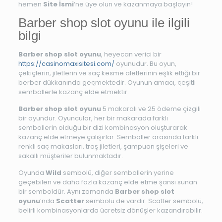
hemen
Site İsmi
‘ne üye olun ve kazanmaya başlayın!
Barber shop slot oyunu ile ilgili
bilgi
Barber shop slot oyunu
, heyecan verici bir
https://casinomaxisitesi.com/
oyunudur. Bu oyun,
çekiçlerin, jiletlerin ve saç kesme aletlerinin eşlik ettiği bir
berber dükkanında geçmektedir. Oyunun amacı, çeşitli
sembollerle kazanç elde etmektir.
Barber shop slot oyunu
5 makaralı ve 25 ödeme çizgili
bir oyundur. Oyuncular, her bir makarada farklı
sembollerin olduğu bir dizi kombinasyon oluşturarak
kazanç elde etmeye çalışırlar. Semboller arasında farklı
renkli saç makasları, traş jiletleri, şampuan şişeleri ve
sakallı müşteriler bulunmaktadır.
Oyunda
Wild
sembolü, diğer sembollerin yerine
geçebilen ve daha fazla kazanç elde etme şansı sunan
bir semboldür. Aynı zamanda
Barber shop slot
oyunu
‘nda
Scatter
sembolü de vardır. Scatter sembolü,
belirli kombinasyonlarda ücretsiz dönüşler kazandırabilir.