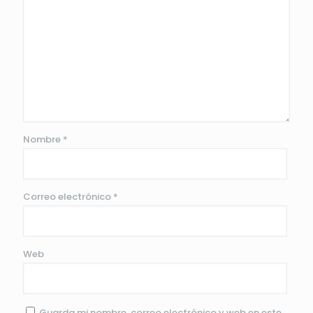
Nombre
*
Correo electrónico
*
Web
Guarda mi nombre, correo electrónico y web en este