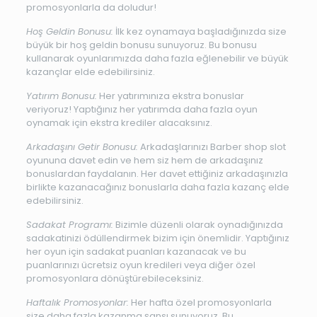
promosyonlarla da doludur!
Hoş Geldin Bonusu:
İlk kez oynamaya başladığınızda size
büyük bir hoş geldin bonusu sunuyoruz. Bu bonusu
kullanarak oyunlarımızda daha fazla eğlenebilir ve büyük
kazançlar elde edebilirsiniz.
Yatırım Bonusu:
Her yatırımınıza ekstra bonuslar
veriyoruz! Yaptığınız her yatırımda daha fazla oyun
oynamak için ekstra krediler alacaksınız.
Arkadaşını Getir Bonusu:
Arkadaşlarınızı Barber shop slot
oyununa davet edin ve hem siz hem de arkadaşınız
bonuslardan faydalanın. Her davet ettiğiniz arkadaşınızla
birlikte kazanacağınız bonuslarla daha fazla kazanç elde
edebilirsiniz.
Sadakat Programı:
Bizimle düzenli olarak oynadığınızda
sadakatinizi ödüllendirmek bizim için önemlidir. Yaptığınız
her oyun için sadakat puanları kazanacak ve bu
puanlarınızı ücretsiz oyun kredileri veya diğer özel
promosyonlara dönüştürebileceksiniz.
Haftalık Promosyonlar:
Her hafta özel promosyonlarla
size daha fazla kazanma şansı sunuyoruz. Bu