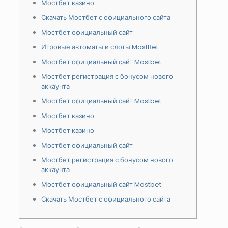
Мостбет казино
Скачать Мостбет с официального сайта
Мостбет официальный сайт
Игровые автоматы и слоты MostBet
Мостбет официальный сайт Mostbet
Мостбет регистрация с бонусом нового
аккаунта
Мостбет официальный сайт Mostbet
Мостбет казино
Мостбет казино
Мостбет официальный сайт
Мостбет регистрация с бонусом нового
аккаунта
Мостбет официальный сайт Mostbet
Скачать Мостбет с официального сайта