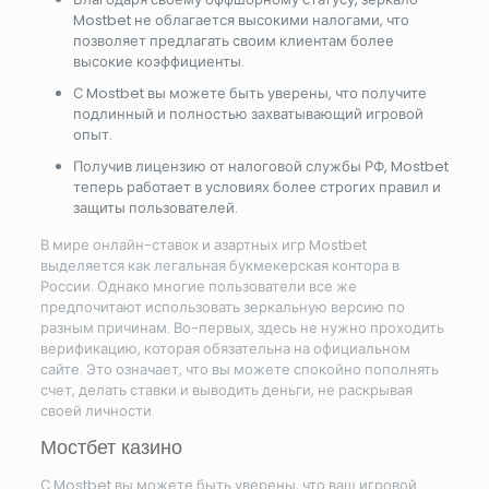
Mostbet не облагается высокими налогами, что
позволяет предлагать своим клиентам более
высокие коэффициенты.
С Mostbet вы можете быть уверены, что получите
подлинный и полностью захватывающий игровой
опыт.
Получив лицензию от налоговой службы РФ, Mostbet
теперь работает в условиях более строгих правил и
защиты пользователей.
В мире онлайн-ставок и азартных игр Mostbet
выделяется как легальная букмекерская контора в
России. Однако многие пользователи все же
предпочитают использовать зеркальную версию по
разным причинам. Во-первых, здесь не нужно проходить
верификацию, которая обязательна на официальном
сайте. Это означает, что вы можете спокойно пополнять
счет, делать ставки и выводить деньги, не раскрывая
своей личности.
Мостбет казино
С Mostbet вы можете быть уверены, что ваш игровой