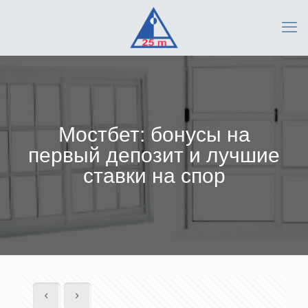
Мостбет: бонусы на
первый депозит и лучшие
ставки на спор