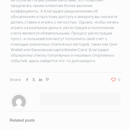
не облагается высокими налогами, что позволяет
предлагать своим клиентам более высокие
коэффициенты. А благодаря уведомлениям об
обновлениях и простому доступу к аккаунту вы сможете
делать ставки и играть с легкостью. Однако, чтобы начать
играть на реальные деньги, регистрация и пополнение
счета являются обязательными. Процесс регистрации
прост, и пользователи могут пополнить свой счет с
помощью различных платежных методов, таких как Qiwi
Wallet или банковская карта MasterCard. Благодаря
обширному списку популярных и нишевых спортивных
событий, здесь найдется что-то для каждого.
Share
0
Related posts