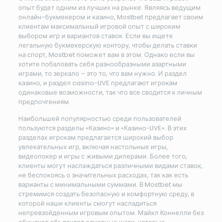
опыт будет одним из лучших на рынке. Являясь ведущим
онлайн-букмекером и казино, Mostbet предлагает своим
клиентам максимальный игровой опыт с широким
выбором игр и вариантов ставок. Если вы ищете
легальную букмекерскую контору, чтобы делать ставки
на спорт, Mostbet поможет вам в этом. Однако если вы
хотите побаловать себя разнообразными азартными
играми, то зеркало – это то, что вам нужно. И раздел
казино, и раздел casino-LIVE предлагают игрокам
одинаковые возможности, так что все сводится к личным
предпочтениям.
Наибольшей популярностью среди пользователей
пользуются разделы «Казино» и «Казино-LIVE». В этих
разделах игрокам предлагается широкий выбор
увлекательных игр, включая настольные игры,
видеопокер и игры с живыми дилерами. Более того,
клиенты могут наслаждаться различными видами ставок,
не беспокоясь о значительных расходах, так как есть
варианты с минимальными суммами. В Mostbet мы
стремимся создать безопасную и комфортную среду, в
которой наши клиенты смогут насладиться
непревзойденным игровым опытом. Майкл Коннелли без