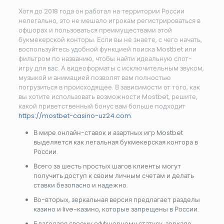
Хотя до 2018 года он работал на территории России
нелегально, это не мешало игрокам регистрироваться в
офшорах и пользоваться преимуществами этой
букмекерской конторы. Если вы не знаете, с чего начать,
воспользуйтесь удобной функцией поиска Mostbet или
фильтром по названию, чтобы найти идеальную слот-
игру для вас. А видеоформаты с исключительным звуком,
музыкой и анимацией позволят вам полностью
погрузиться в происходящее. В зависимости от того, как
вы хотите использовать возможности Mostbet, решите,
какой приветственный бонус вам больше подходит
https://mostbet-casino-uz24.com
.
В мире онлайн-ставок и азартных игр Mostbet
выделяется как легальная букмекерская контора в
России.
Всего за шесть простых шагов клиенты могут
получить доступ к своим личным счетам и делать
ставки безопасно и надежно.
Во-вторых, зеркальная версия предлагает разделы
казино и live-казино, которые запрещены в России.
Благодаря своему оффшорному статусу, зеркало