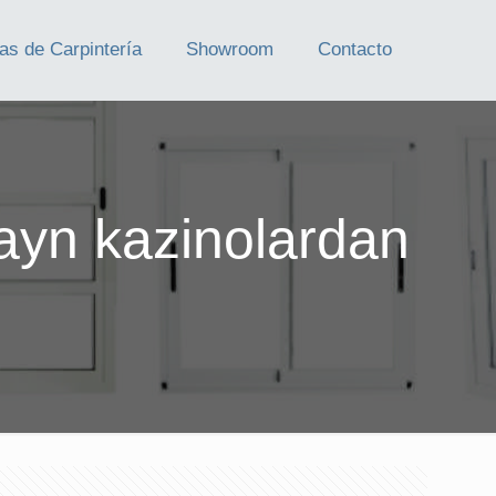
as de Carpintería
Showroom
Contacto
ayn kazinolardan