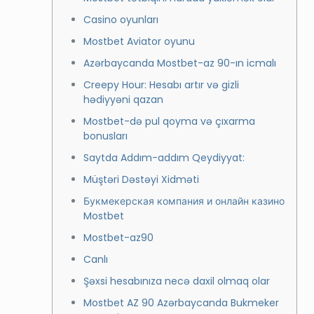
Casino oyunları
Mostbet Aviator oyunu
Azərbaycanda Mostbet-az 90-ın icmalı
Creepy Hour: Hesabı artır və gizli
hədiyyəni qazan
Mostbet-də pul qoyma və çıxarma
bonusları
Saytda Addım-addım Qeydiyyat:
Müştəri Dəstəyi Xidməti
Букмекерская компания и онлайн казино
Mostbet
Mostbet-az90
Canlı
Şəxsi hesabınıza necə daxil olmaq olar
Mostbet AZ 90 Azərbaycanda Bukmeker