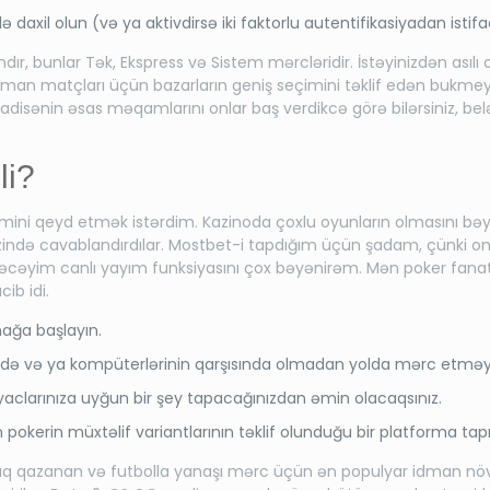
 daxil olun (və ya aktivdirsə iki faktorlu autentifikasiyadan istif
r, bunlar Tək, Ekspress və Sistem mərcləridir. İstəyinizdən asılı 
 idman matçları üçün bazarların geniş seçimini təklif edən bukmeyk
ir hadisənin əsas məqamlarını onlar baş verdikcə görə bilərsiniz,
li?
ini qeyd etmək istərdim. Kazinoda çoxlu oyunların olmasını bəyən
zində cavablandırdılar. Mostbet-i tapdığım üçün şadam, çünki on
yə biləcəyim canlı yayım funksiyasını çox bəyənirəm. Mən poker f
ib idi.
mağa başlayın.
evdə və ya kompüterlərinin qarşısında olmadan yolda mərc etməyə
iyaclarınıza uyğun bir şey tapacağınızdan əmin olacaqsınız.
erin müxtəlif variantlarının təklif olunduğu bir platforma tap
ıq qazanan və futbolla yanaşı mərc üçün ən populyar idman növ