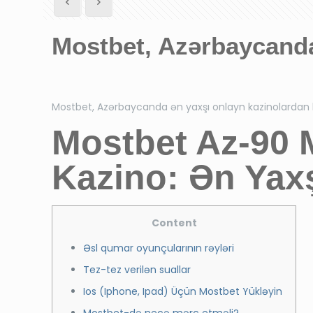
Mostbet, Azərbaycanda
Mostbet, Azərbaycanda ən yaxşı onlayn kazinolardan b
Mostbet Az-90 
Kazino: Ən Yax
Content
Əsl qumar oyunçularının rəyləri
Tez-tez verilən suallar
Ios (Iphone, Ipad) Üçün Mostbet Yükləyin