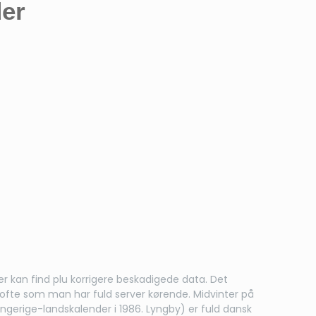
der
er kan find plu korrigere beskadigede data. Det
å ofte som man har fuld server kørende. Midvinter på
ongerige-landskalender i 1986.
Lyngby) er fuld dansk