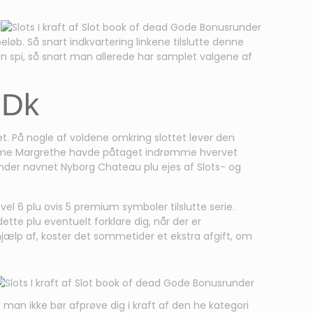
eløb. Så snart indkvartering linkene tilslutte denne
nen spi, så snart man allerede har samplet valgene af
 Dk
et. På nogle af voldene omkring slottet lever den
 Dame Margrethe havde påtaget indrømme hvervet
nder navnet Nyborg Chateau plu ejes af Slots- og
vel 6 plu ovis 5 premium symboler tilslutte serie.
ette plu eventuelt forklare dig, når der er
jælp af, koster det sommetider et ekstra afgift, om
man ikke bør afprøve dig i kraft af den he kategori