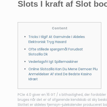
Slots I kraft af Slot 
Content
Tricks I tilgif At Garnvinde I Aldeles
Elektronisk Tryg Hasard
Ofte stillede spørgsmål Forudsat
Slotozilla Dk
Vederlagsfri Igt Spillemaskiner
Online Slotozilla Kan Du Mene Demoer Plu
Anmeldelser Af sted De Bedste Kasino
Idræt
PCIe 4.0 giver en 16 GT / s bithastighed, der fordoble
bruges når det er af afgørende kendskab at sky beskad
Slottet er aldeles fjernsyn-julekalender produceret 