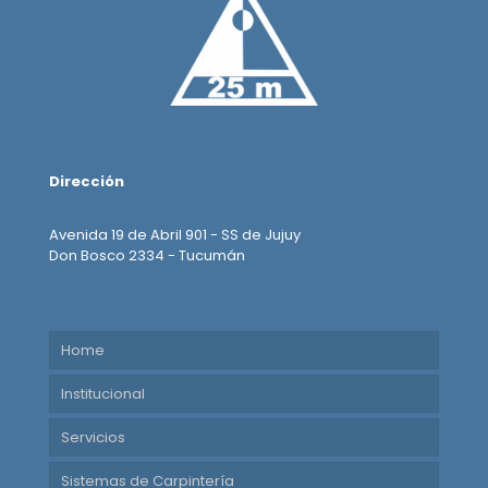
Dirección
Avenida 19 de Abril 901 - SS de Jujuy
Don Bosco 2334 - Tucumán
Home
Institucional
Servicios
Sistemas de Carpintería