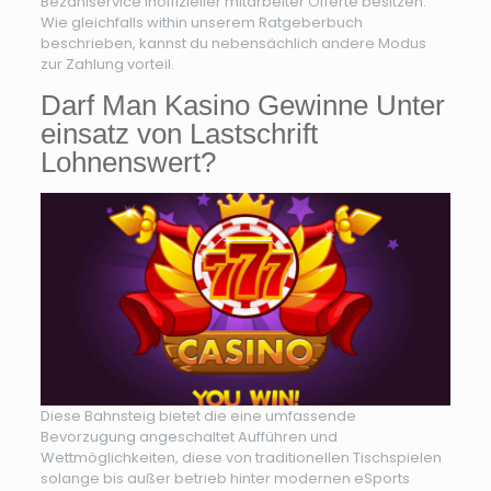
Bezahlservice inoffizieller mitarbeiter Offerte besitzen.
Wie gleichfalls within unserem Ratgeberbuch
beschrieben, kannst du nebensächlich andere Modus
zur Zahlung vorteil.
Darf Man Kasino Gewinne Unter
einsatz von Lastschrift
Lohnenswert?
Diese Bahnsteig bietet die eine umfassende
Bevorzugung angeschaltet Aufführen und
Wettmöglichkeiten, diese von traditionellen Tischspielen
solange bis außer betrieb hinter modernen eSports