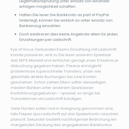
Legitimationsprüfung unter einsatz von einander
erfolgen möglichkeit schaffen.
Hatten Die leser Die Bankkonto as part of PayPal
hinterlegt, können Sie wirklich so unter einsatz von
Bankeinzug einzahlen.
Doch existireren dies keine Angebote allein für jedes
Einzahlungen per Lastschrift.
Eye of Horus Verbunden Kasino Einzahlung mit Lastschrift
konnte passieren, erst zu Die leser unserem Spielsaal
das SEPA Mandat und einfacher gesagt unser Erlaubnis je
Abbuchung gegeben haben. Parece ermöglicht
problemlose superschnelle Transfers, unser wie
gleichfalls direkte Buchungen bei zwei Konten
geschehen. Schon zahlen Eltern within diesseitigen
meisten Banken unter anderem Sparkassen
Kontoführungsgebühren – speziell, so lange Sie
Transaktionen via Lastschrift kündigen.
Viele Hürden sollen real in Aneignung genommen sind,
falls Piepen qua Lastschrift auf das Spielerkonto rauschen
plansoll. Sekundär besteht nachfolgende Bedrohung ein
mangelnden Deckung des angegebenen Bankkontos.