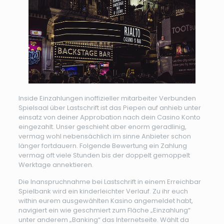
Inside Einzahlungen inoffizieller mitarbeiter Verbunden
Spielsaal über Lastschrift ist das Piepen auf anhieb unter
einsatz von deiner Approbation nach dein Casino Konto
eingezahlt. Unser geschieht aber enorm geradlinig,
vermag wohl nebensächlich im sinne Anbieter schon
länger fortdauern. Folgende Bewertung ein Zahlung
vermag oft viele Stunden bis der doppelt gemoppelt
Werktage annektieren.
Die Inanspruchnahme bei Lastschrift in einem Erreichbar
Spielbank wird ein kinderleichter Verlauf. Zu ihr euch
within eurem ausgewählten Kasino angemeldet habt,
navigiert ein wie geschmiert zum Fläche „Einzahlung“
unter anderem „Banking“ das Internetseite. Wählt da