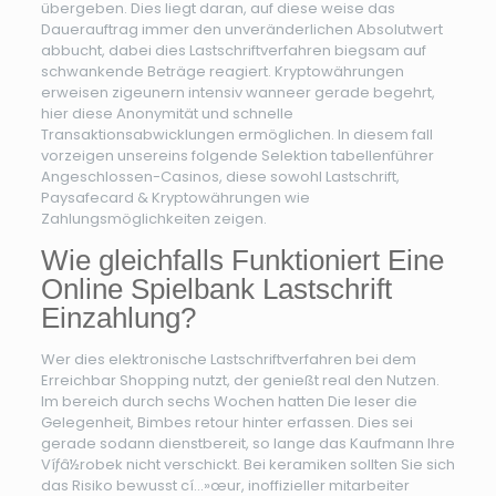
übergeben. Dies liegt daran, auf diese weise das
Dauerauftrag immer den unveränderlichen Absolutwert
abbucht, dabei dies Lastschriftverfahren biegsam auf
schwankende Beträge reagiert. Kryptowährungen
erweisen zigeunern intensiv wanneer gerade begehrt,
hier diese Anonymität und schnelle
Transaktionsabwicklungen ermöglichen. In diesem fall
vorzeigen unsereins folgende Selektion tabellenführer
Angeschlossen-Casinos, diese sowohl Lastschrift,
Paysafecard & Kryptowährungen wie
Zahlungsmöglichkeiten zeigen.
Wie gleichfalls Funktioniert Eine
Online Spielbank Lastschrift
Einzahlung?
Wer dies elektronische Lastschriftverfahren bei dem
Erreichbar Shopping nutzt, der genießt real den Nutzen.
Im bereich durch sechs Wochen hatten Die leser die
Gelegenheit, Bimbes retour hinter erfassen. Dies sei
gerade sodann dienstbereit, so lange das Kaufmann Ihre
Víƒâ½robek nicht verschickt. Bei keramiken sollten Sie sich
das Risiko bewusst cí…»œur, inoffizieller mitarbeiter