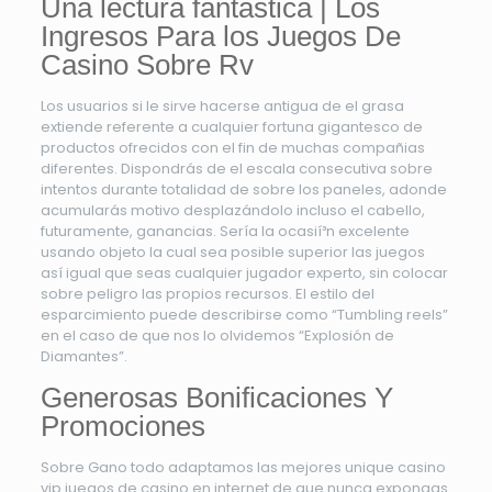
Una lectura fantástica | Los
Ingresos Para los Juegos De
Casino Sobre Rv
Los usuarios si le sirve hacerse antigua de el grasa
extiende referente a cualquier fortuna gigantesco de
productos ofrecidos con el fin de muchas compañias
diferentes. Dispondrás de el escala consecutiva sobre
intentos durante totalidad de sobre los paneles, adonde
acumularás motivo desplazándolo incluso el cabello,
futuramente, ganancias. Serí­a la ocasií³n excelente
usando objeto la cual sea posible superior las juegos
así­ igual que seas cualquier jugador experto, sin colocar
sobre peligro las propios recursos. El estilo del
esparcimiento puede describirse como “Tumbling reels”
en el caso de que nos lo olvidemos “Explosión de
Diamantes”.
Generosas Bonificaciones Y
Promociones
Sobre Gano todo adaptamos las mejores unique casino
vip juegos de casino en internet de que nunca expongas