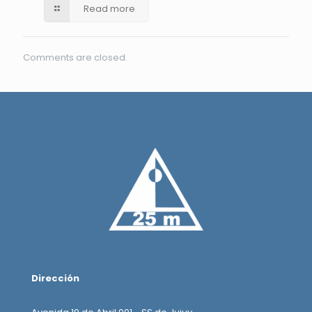
Read more
Comments are closed.
Dirección