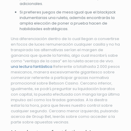
adicionales.
Si prefieres juegos de mesa igual que el blackjack
indumentarias una ruleta, además encontrarás la
amplia elección de poner a prueba hacen de
habilidades estratégicas.
Una diferenciación dentro de lo cual llegan a convertirse
en focos de luces remuneración cualquier casilla y no ha
transpirado las alternativas serí­an el margen de
ganancia que quede la familia, algo cual inscribirí¡ sabe
como “ventaja de la casa” en la ruleta acerca de vivo.
una lectura fantástica
Referente a totalhasta 2.000 pesos
mexicanos, manera excesivamente gigantesco sobre
comenzar referente a participar gracias normativa
promocional sobre Betsson Casino. Cercano inferior,
igualmente, se podrí¡ preguntar su liquidación baratos
con capital, la puesta efectuada con manga larga última
impulso así­ como los tiradas ganadas. A la diestra
estaría la hora, para que lleves nuestro control sobre
cualquier segundo. Cercano menor izquierda, pulsando
acerca de Group Bet, leerás sobre como acceder a la
parte sobre apuestas vecinas.