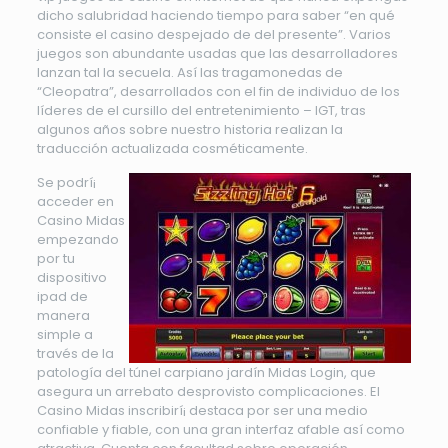
dicho salubridad haciendo tiempo para saber “en qué
consiste el casino despejado de del presente”. Varios
juegos son abundante usadas que las desarrolladores
lanzan tal la secuela. Así las tragamonedas de
“Cleopatra”, desarrollados con el fin de individuo de los
líderes de el cursillo del entretenimiento – IGT, tras
algunos años sobre nuestro historia realizan la
traducción actualizada cosméticamente.
Se podrí¡
acceder en
Casino Midas
empezando
por tu
dispositivo
ipad de
manera
simple a
través de la
patologí­a del túnel carpiano jardí­n Midas Login, que
asegura un arrebato desprovisto complicaciones. El
Casino Midas inscribirí¡ destaca por ser una medio
confiable y fiable, con una gran interfaz afable así­ como