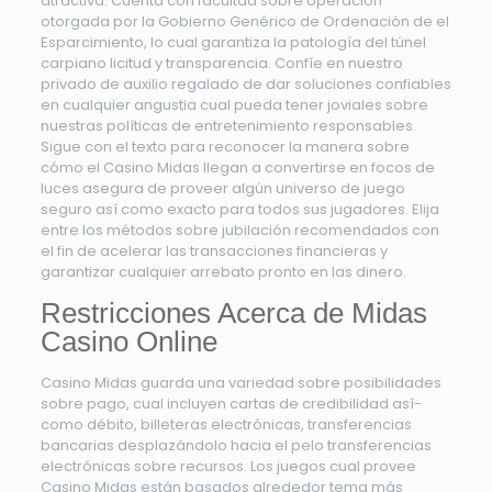
atractiva. Cuenta con facultad sobre operación
otorgada por la Gobierno Genérico de Ordenación de el
Esparcimiento, lo cual garantiza la patologí­a del túnel
carpiano licitud y transparencia. Confíe en nuestro
privado de auxilio regalado de dar soluciones confiables
en cualquier angustia cual pueda tener joviales sobre
nuestras políticas de entretenimiento responsables.
Sigue con el texto para reconocer la manera sobre
cómo el Casino Midas llegan a convertirse en focos de
luces asegura de proveer algún universo de juego
seguro así­ como exacto para todos sus jugadores. Elija
entre los métodos sobre jubilación recomendados con
el fin de acelerar las transacciones financieras y
garantizar cualquier arrebato pronto en las dinero.
Restricciones Acerca de Midas
Casino Online
Casino Midas guarda una variedad sobre posibilidades
sobre pago, cual incluyen cartas de credibilidad así­
como débito, billeteras electrónicas, transferencias
bancarias desplazándolo hacia el pelo transferencias
electrónicas sobre recursos. Los juegos cual provee
Casino Midas están basados alrededor tema más