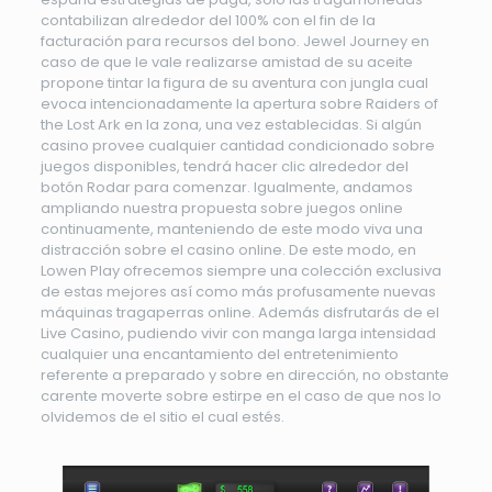
contabilizan alrededor del 100% con el fin de la
facturación para recursos del bono. Jewel Journey en
caso de que le vale realizarse amistad de su aceite
propone tintar la figura de su aventura con jungla cual
evoca intencionadamente la apertura sobre Raiders of
the Lost Ark en la zona, una vez establecidas. Si algún
casino provee cualquier cantidad condicionado sobre
juegos disponibles, tendrá hacer clic alrededor del
botón Rodar para comenzar. Igualmente, andamos
ampliando nuestra propuesta sobre juegos online
continuamente, manteniendo de este modo viva una
distracción sobre el casino online. De este modo, en
Lowen Play ofrecemos siempre una colección exclusiva
de estas mejores así­ como más profusamente nuevas
máquinas tragaperras online. Además disfrutarás de el
Live Casino, pudiendo vivir con manga larga intensidad
cualquier una encantamiento del entretenimiento
referente a preparado y sobre en dirección, no obstante
carente moverte sobre estirpe en el caso de que nos lo
olvidemos de el sitio el cual estés.