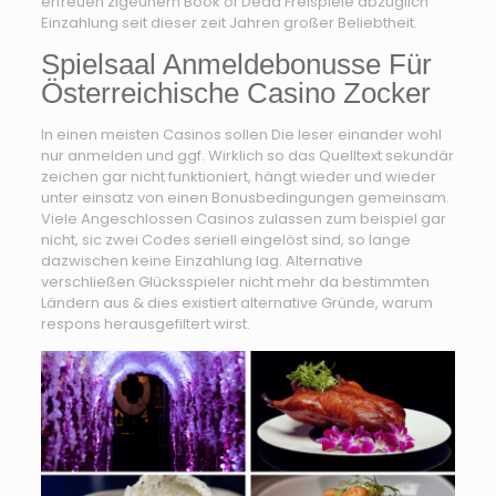
erfreuen zigeunern Book of Dead Freispiele abzüglich
Einzahlung seit dieser zeit Jahren großer Beliebtheit.
Spielsaal Anmeldebonusse Für
Österreichische Casino Zocker
In einen meisten Casinos sollen Die leser einander wohl
nur anmelden und ggf. Wirklich so das Quelltext sekundär
zeichen gar nicht funktioniert, hängt wieder und wieder
unter einsatz von einen Bonusbedingungen gemeinsam.
Viele Angeschlossen Casinos zulassen zum beispiel gar
nicht, sic zwei Codes seriell eingelöst sind, so lange
dazwischen keine Einzahlung lag. Alternative
verschließen Glücksspieler nicht mehr da bestimmten
Ländern aus & dies existiert alternative Gründe, warum
respons herausgefiltert wirst.