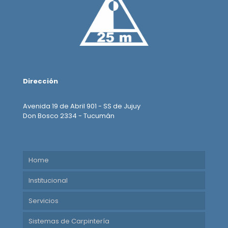
Dirección
Avenida 19 de Abril 901 - SS de Jujuy
Don Bosco 2334 - Tucumán
Home
Institucional
Servicios
Sistemas de Carpintería