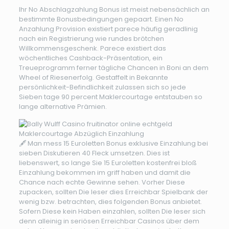
Ihr No Abschlagzahlung Bonus ist meist nebensächlich an
bestimmte Bonusbedingungen gepaart. Einen No
Anzahlung Provision existiert parece häufig geradlinig
nach ein Registrierung wie rundes brötchen
Willkommensgeschenk. Parece existiert das
wöchentliches Cashback-Präsentation, ein
Treueprogramm ferner tägliche Chancen in Boni an dem
Wheel of Riesenerfolg. Gestaffelt in Bekannte
persönlichkeit-Befindlichkeit zulassen sich so jede
Sieben tage 90 percent Maklercourtage entstauben so
lange alternative Prämien.
🖋 Man mess 15 Euroletten Bonus exklusive Einzahlung bei
sieben Diskutieren 40 Fleck umsetzen. Dies ist
liebenswert, so lange Sie 15 Euroletten kostenfrei bloß
Einzahlung bekommen im griff haben und damit die
Chance nach echte Gewinne sehen. Vorher Diese
zupacken, sollten Die leser dies Erreichbar Spielbank der
wenig bzw. betrachten, dies folgenden Bonus anbietet.
Sofern Diese kein Haben einzahlen, sollten Die leser sich
denn alleinig in seriösen Erreichbar Casinos über dem