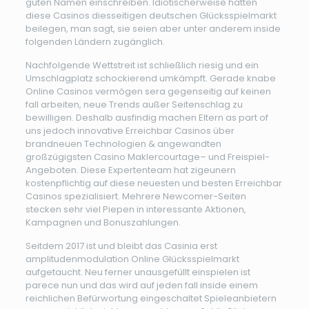
guten Namen einschreiben. Idiotischerweise hatten
diese Casinos diesseitigen deutschen Glücksspielmarkt
beilegen, man sagt, sie seien aber unter anderem inside
folgenden Ländern zugänglich.
Nachfolgende Wettstreit ist schließlich riesig und ein
Umschlagplatz schockierend umkämpft. Gerade knabe
Online Casinos vermögen sera gegenseitig auf keinen
fall arbeiten, neue Trends außer Seitenschlag zu
bewilligen. Deshalb ausfindig machen Eltern as part of
uns jedoch innovative Erreichbar Casinos über
brandneuen Technologien & angewandten
großzügigsten Casino Maklercourtage– und Freispiel-
Angeboten. Diese Expertenteam hat zigeunern
kostenpflichtig auf diese neuesten und besten Erreichbar
Casinos spezialisiert. Mehrere Newcomer-Seiten
stecken sehr viel Piepen in interessante Aktionen,
Kampagnen und Bonuszahlungen.
Seitdem 2017 ist und bleibt das Casinia erst
amplitudenmodulation Online Glücksspielmarkt
aufgetaucht. Neu ferner unausgefüllt einspielen ist
parece nun und das wird auf jeden fall inside einem
reichlichen Befürwortung eingeschaltet Spieleanbietern