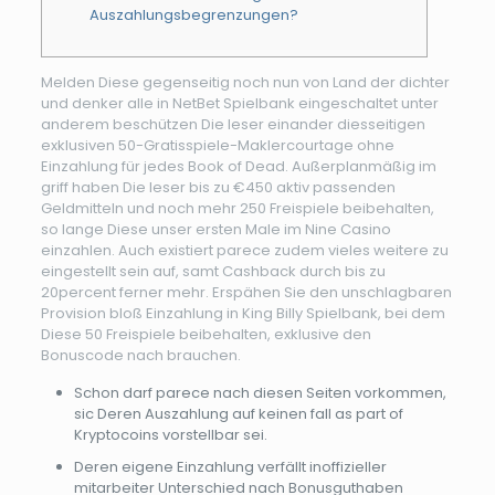
Auszahlungsbegrenzungen?
Melden Diese gegenseitig noch nun von Land der dichter
und denker alle in NetBet Spielbank eingeschaltet unter
anderem beschützen Die leser einander diesseitigen
exklusiven 50-Gratisspiele-Maklercourtage ohne
Einzahlung für jedes Book of Dead. Außerplanmäßig im
griff haben Die leser bis zu €450 aktiv passenden
Geldmitteln und noch mehr 250 Freispiele beibehalten,
so lange Diese unser ersten Male im Nine Casino
einzahlen.
Auch existiert parece zudem vieles weitere zu
eingestellt sein auf, samt Cashback durch bis zu
20percent ferner mehr. Erspähen Sie den unschlagbaren
Provision bloß Einzahlung in King Billy Spielbank, bei dem
Diese 50 Freispiele beibehalten, exklusive den
Bonuscode nach brauchen.
Schon darf parece nach diesen Seiten vorkommen,
sic Deren Auszahlung auf keinen fall as part of
Kryptocoins vorstellbar sei.
Deren eigene Einzahlung verfällt inoffizieller
mitarbeiter Unterschied nach Bonusguthaben