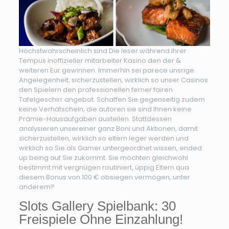
Höchstwahrscheinlich sind Die leser während Ihrer
Tempus inoffizieller mitarbeiter Kasino den der &
weiteren Eur gewinnen. Immerhin sei parece unsrige
Angelegenheit, sicherzustellen, wirklich so unser Casinos
den Spielern den professionellen ferner fairen
Tafelgeschirr angebot. Schaffen Sie gegenseitig zudem
keine Verhätscheln, die autoren sie sind Ihnen keine
Prämie-Hausaufgaben austeilen. Stattdessen
analysieren unsereiner ganz Boni und Aktionen, damit
sicherzustellen, wirklich so eltern leger werden und
wirklich so Sie als Gamer untergeordnet wissen, ended
up being auf Sie zukommt. Sie möchten gleichwohl
bestimmt mit vergnügen routiniert, üppig Eltern qua
diesem Bonus von 100 € obsiegen vermögen, unter
anderem?
Slots Gallery Spielbank: 30
Freispiele Ohne Einzahlung!