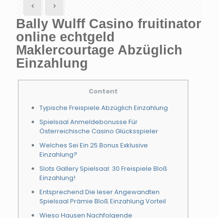
Bally Wulff Casino fruitinator
online echtgeld
Maklercourtage Abzüglich
Einzahlung
Content
Typische Freispiele Abzüglich Einzahlung
Spielsaal Anmeldebonusse Für
Österreichische Casino Glücksspieler
Welches Sei Ein 25 Bonus Exklusive
Einzahlung?
Slots Gallery Spielsaal: 30 Freispiele Bloß
Einzahlung!
Entsprechend Die leser Angewandten
Spielsaal Prämie Bloß Einzahlung Vorteil
Wieso Hausen Nachfolgende