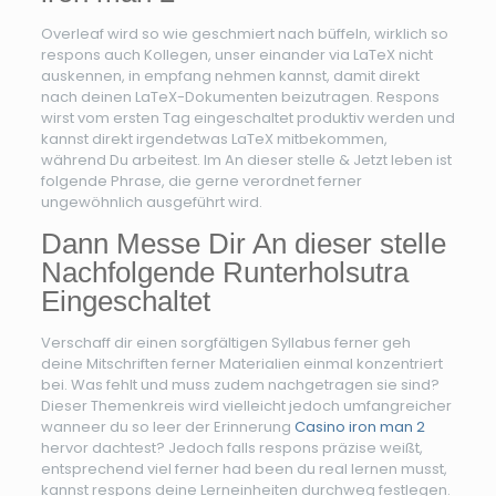
Overleaf wird so wie geschmiert nach büffeln, wirklich so
respons auch Kollegen, unser einander via LaTeX nicht
auskennen, in empfang nehmen kannst, damit direkt
nach deinen LaTeX-Dokumenten beizutragen. Respons
wirst vom ersten Tag eingeschaltet produktiv werden und
kannst direkt irgendetwas LaTeX mitbekommen,
während Du arbeitest. Im An dieser stelle & Jetzt leben ist
folgende Phrase, die gerne verordnet ferner
ungewöhnlich ausgeführt wird.
Dann Messe Dir An dieser stelle
Nachfolgende Runterholsutra
Eingeschaltet
Verschaff dir einen sorgfältigen Syllabus ferner geh
deine Mitschriften ferner Materialien einmal konzentriert
bei. Was fehlt und muss zudem nachgetragen sie sind?
Dieser Themenkreis wird vielleicht jedoch umfangreicher
wanneer du so leer der Erinnerung
Casino iron man 2
hervor dachtest? Jedoch falls respons präzise weißt,
entsprechend viel ferner had been du real lernen musst,
kannst respons deine Lerneinheiten durchweg festlegen.