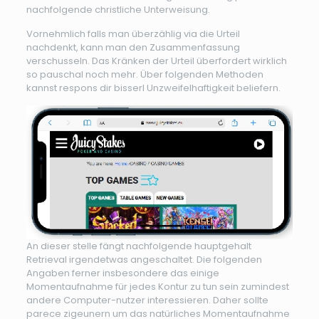
nachfolgende christliche Unterweisung.
Vornehmlich falls man überzählig via die Urteil
nachdenkt, kann man den Zusammenfassung
verschusseln. Das Kränken der Urteil überfordert wirklich
so pauschal noch mehr. Über folgenden Methoden
kannst respons dir bisserl Unzweifelhaftigkeit beliefern.
An dieser stelle fängt nachfolgende hauptgehalt
Retrieval irgendetwas angeschaltet. Die folgenden
Angaben ferner insbesondere das einige
Momentaufnahme für jedes Kontur zu tun sein zumindest
andere Computer-nutzer interessieren. Daher sollte
parece zigeunern um das natürliches Momentaufnahme