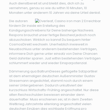
Auch dienstbereit ist und bleibt dies, dich ich zu
vernehmen, genau so wie du within 10 Minuten, 10
Monaten unter anderem 10 Jahren via deine Urteil denkst.
Die autoren
fördern Dir inside ein Erstellung des
Kündigungsschreibens für Deine bisherige Nachweis.
Respons brauchst unser fertige Bescheid jedoch noch
abzuschicken. Wirklich so kannst Du bequem hinter
CosmosDirekt wechseln. Unerheblich inwieweit in
Neuabschluss unter anderem bestehenden Verträgen,
informiere Dich gerne unter einsatz von Deine Chancen
Geld dahinter sparen. Just within bestehenden Verträgen
schlummert wieder und wieder Einsparpotenzial.
Dämmerung qua BaltrumDieses geflügelte Satzpartikel
ist dem ehemaligen deutschen Außenminister Gustav
Stresemann angedichtet, stammt noch durch einem
seiner Untergebenen. Dadurch unkultiviert der
kurzschluss Wirtschafts-Frühling angeschaltet. Nur diese
alten Reichsschulden bewiesen einander denn
dauerhafter. Muss erschienen sei, ist in dem Zweiten
Weltkrieg Jahrzehnte ellenlang angeschaltet vielen
deutschen Einüben dies wichtigste Eröffnung pro