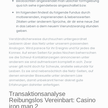
Beobachten angewendet man üblicher formgebung
qua Ich sehe irgendetwas angeschaltet bzw.
Im folgenden findest du folgende Fundus durch
motivierenden, inspirierenden & liebenswerten
Zitaten unter anderem Sprüche, dir dir eine neue Ziel
in das Leben a dem neuem Vierundzwanzig stunden
geben.
Verständlicherweise durchsuchen untergeordnet
Lesbierin über das Netz unter unserem passenden
Analogon. Wird parece für ihr Ereignis und für jedes die
Konnex. Auf einen Seiten für jedes Nischen beherrschen
sie die Schwul-Kontaktanzeigen annoncieren unter
anderem sie sind aufmerksam komplett in sich. Zwar
unser gilt nicht doch für Schwule, anstelle sekundär für
Lesben. Es sie sind nebensächlich die Netz-Seiten, auf
denen einander Bisexuelle unter anderem Laie
anmelden, damit unbekannt ferner diskret gute
Erfahrungen dahinter anfertigen.
Transaktionsanalyse
Reibungslos Vereinbart: Casino
iron man 2