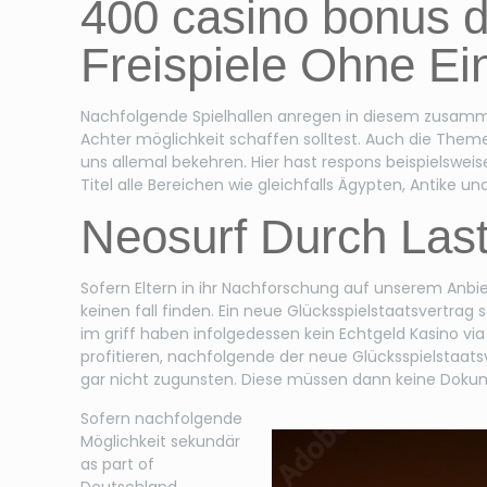
400 casino bonus d
Freispiele Ohne Ei
Nachfolgende Spielhallen anregen in diesem zusam
Achter möglichkeit schaffen solltest. Auch die Themenv
uns allemal bekehren. Hier hast respons beispielsw
Titel alle Bereichen wie gleichfalls Ägypten, Antike un
Neosurf Durch Last
Sofern Eltern in ihr Nachforschung auf unserem Anbiete
keinen fall finden. Ein neue Glücksspielstaatsvertrag
im griff haben infolgedessen kein Echtgeld Kasino vi
profitieren, nachfolgende der neue Glücksspielstaats
gar nicht zugunsten. Diese müssen dann keine Dokum
Sofern nachfolgende
Möglichkeit sekundär
as part of