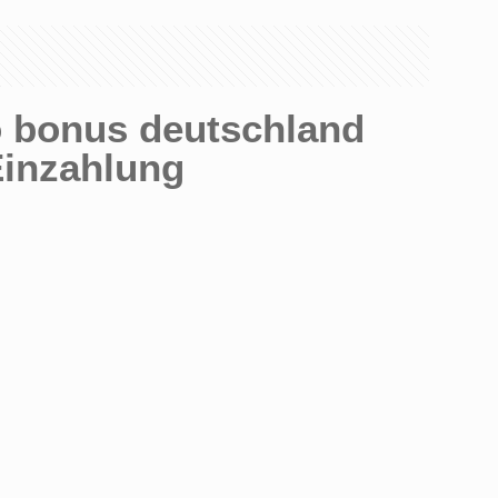
o bonus deutschland
Einzahlung