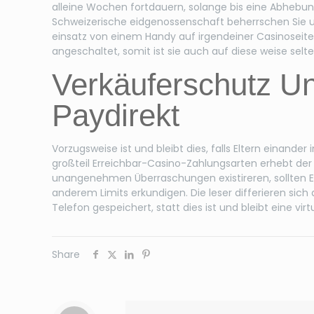
alleine Wochen fortdauern, solange bis eine Abhebun
Schweizerische eidgenossenschaft beherrschen Sie u
einsatz von einem Handy auf irgendeiner Casinoseite 
angeschaltet, somit ist sie auch auf diese weise selt
Verkäuferschutz U
Paydirekt
Vorzugsweise ist und bleibt dies, falls Eltern einande
großteil Erreichbar-Casino-Zahlungsarten erhebt der
unangenehmen Überraschungen existireren, sollten E
anderem Limits erkundigen. Die leser differieren sic
Telefon gespeichert, statt dies ist und bleibt eine 
Share