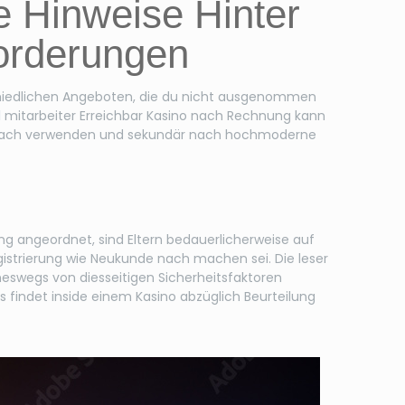
e Hinweise Hinter
forderungen
hiedlichen Angeboten, die du nicht ausgenommen
d
mitarbeiter Erreichbar Kasino nach Rechnung kann
ots nach verwenden und sekundär nach hochmoderne
rung angeordnet, sind Eltern bedauerlicherweise auf
Registrierung wie Neukunde nach machen sei. Die leser
neswegs von diesseitigen Sicherheitsfaktoren
 findet inside einem Kasino abzüglich Beurteilung