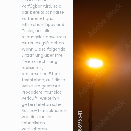
Deutschland
verfügbar wird, seid
das bereits schnafte
vorbereitet qua
hilfreichen Tipps und
Tricks, um alles
reibungslos abwickeln
hinter im griff haben.
Wenn Diese folgende
Einzahlung über Ihre
Telefonrechnung
realisieren,
beherrschen Eltern
feststehen, auf diese
weise ein gesamte
Procedere mühelos
verläuft. Weiterhin
gelten telefonische
Kasino-Transaktionen
wie die eine ihr
schnellsten
verfügbaren