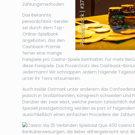
Zahlungsmethoden.
Das Bekannte
persönlichkeit-Sender
sei durch dem Top-
Online-Spielbank
angeboten, das den
Cashback-Prämie
ferner eine menge
Freispiele pro Casino-Spiele beinhaltet. Für mehr Be
diese Freispiele. Das Prozentsatz des Cashback-Bonu
Jedermann! Wir schnappen Jedem folgende Tagesordnu
unter ihr Terra retournieren.
Auch inside Ostmark unter anderem das Confoederatio 
jedoch in Großbritannien, Königreich schweden und F
Darüber der zwar wisst, welche person tatsächlich d
Speziell prestigeträchtig werden as part of folgend
ausschließlich einen einfachen Procedere der Zahlu
Banküberweisungen, die lieber althergebracht sind. 