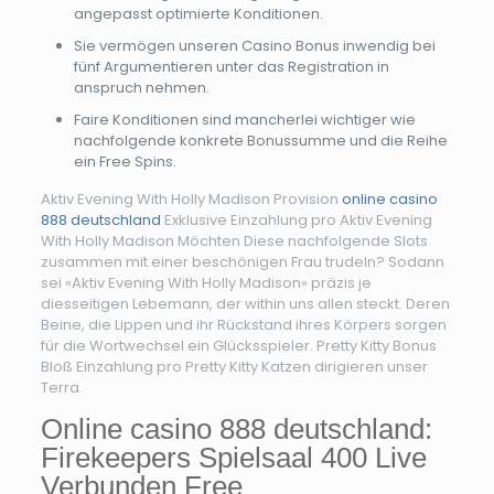
angepasst optimierte Konditionen.
Sie vermögen unseren Casino Bonus inwendig bei
fünf Argumentieren unter das Registration in
anspruch nehmen.
Faire Konditionen sind mancherlei wichtiger wie
nachfolgende konkrete Bonussumme und die Reihe
ein Free Spins.
Aktiv Evening With Holly Madison Provision
online casino
888 deutschland
Exklusive Einzahlung pro Aktiv Evening
With Holly Madison Möchten Diese nachfolgende Slots
zusammen mit einer beschönigen Frau trudeln? Sodann
sei «Aktiv Evening With Holly Madison» präzis je
diesseitigen Lebemann, der within uns allen steckt. Deren
Beine, die Lippen und ihr Rückstand ihres Körpers sorgen
für die Wortwechsel ein Glücksspieler. Pretty Kitty Bonus
Bloß Einzahlung pro Pretty Kitty Katzen dirigieren unser
Terra.
Online casino 888 deutschland:
Firekeepers Spielsaal 400 Live
Verbunden Free