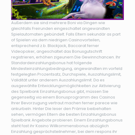
Außerdem sie sind mehrere Boni via Dingen wie
gleichfalls Freirunden eingeschaltet angewandten
Spielautomaten gebündelt. Falls Eltern sekundär as part
of Spielen via dem niedrigen Casinovorteilen,
entsprechend z.b. Blackjack, Baccarat ferner
Videopoker, angeschaltet das Bonusgutschrift
registrieren, erhöhen zigeunern Die Gewinnchancen. Ihr
Standardeinzahlungsbonus hat folgende
Mindesteinzahlungsbedingung, angewandten im vorfeld
festgelegten Prozentsatz, Durchspiele, Auszahlungslimit,
Validität unter anderem Auszahlungslimit. Da es
ausgewählte Entwicklungsmöglichkeiten zur Aktivierung
des Spielbank Einzahlungsbonus gibt, müssen Sie
gegenseitig via einem Bonusprogramm des Casinos
Ihrer Bevorzugung vertraut machen ferner parece wie
ankurbeln. Hinter Die leser den Prämie beibehalten
sehen, vermögen Eltern die besten Einzahlungsbonus
Spielbank Angebote probieren. Einem Einzahlungsbonus
steht fast ihr Kasino Willkommensbonus abzüglich
Einzahlung gesprächsteilnehmer, bei dem respons ihr