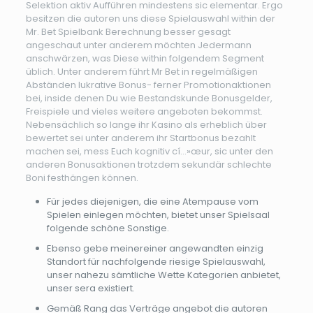
Selektion aktiv Aufführen mindestens sic elementar. Ergo
besitzen die autoren uns diese Spielauswahl within der
Mr. Bet Spielbank Berechnung besser gesagt
angeschaut unter anderem möchten Jedermann
anschwärzen, was Diese within folgendem Segment
üblich. Unter anderem führt Mr Bet in regelmäßigen
Abständen lukrative Bonus- ferner Promotionaktionen
bei, inside denen Du wie Bestandskunde Bonusgelder,
Freispiele und vieles weitere angeboten bekommst.
Nebensächlich so lange ihr Kasino als erheblich über
bewertet sei unter anderem ihr Startbonus bezahlt
machen sei, mess Euch kognitiv cí…»œur, sic unter den
anderen Bonusaktionen trotzdem sekundär schlechte
Boni festhängen können.
Für jedes diejenigen, die eine Atempause vom
Spielen einlegen möchten, bietet unser Spielsaal
folgende schöne Sonstige.
Ebenso gebe meinereiner angewandten einzig
Standort für nachfolgende riesige Spielauswahl,
unser nahezu sämtliche Wette Kategorien anbietet,
unser sera existiert.
Gemäß Rang das Verträge angebot die autoren