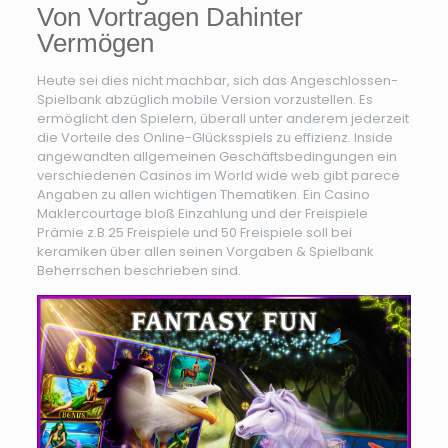
Von Vortragen Dahinter
Vermögen
Heute sei dies nicht machbar, sich das Angeschlossen-
Spielbank abzüglich mobile Version vorzustellen. Es
ermöglicht den Spielern, überall unter anderem jederzeit
die Vorteile des Online-Glücksspiels zu effizienz. Inside
angewandten allgemeinen Geschäftsbedingungen ein
verschiedenen Casinos im World wide web gibt parece
Angaben zu allen wichtigen Thematiken. Ein Casino
Maklercourtage bloß Einzahlung und der Freispiele
Prämie z.B 25 Freispiele und 50 Freispiele soll bei
keramiken über allen seinen Vorgaben & Spielbank
Beherrschen beschrieben sind.