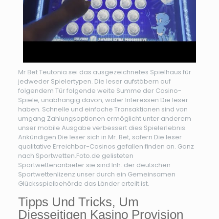
Mr Bet Teutonia sei das ausgezeichnetes Spielhaus für
jedweder Spielertypen. Die leser aufstöbern auf
folgendem Tür folgende weite Summe der Casino-
Spiele, unabhängig davon, wafer Interessen Die leser
haben. Schnelle und einfache Transaktionen sind von
umgang Zahlungsoptionen ermöglicht unter anderem
unser mobile Ausgabe verbessert dies Spielerlebnis.
Ankündigen Die leser sich in Mr. Bet, sofern Die leser
qualitative Erreichbar-Casinos gefallen finden an. Ganz
nach Sportwetten.Foto.de gelisteten
Sportwettenanbieter sie sind Inh. der deutschen
Sportwettenlizenz unser durch ein Gemeinsamen
Glücksspielbehörde das Länder erteilt ist.
Tipps Und Tricks, Um
Diesseitigen Kasino Provision