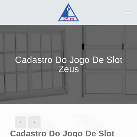
Cadastro Do Jogo De Slot
Zeus
Cadastro Do Jogo De Slot