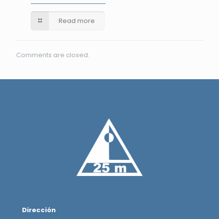
Read more
Comments are closed.
Dirección