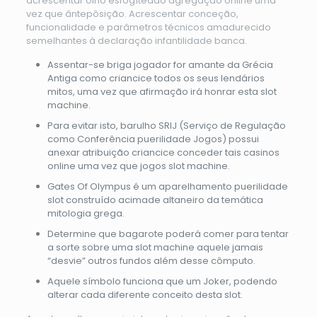
acrescentar olho esfogíteado agregação online uma
vez que ântepôsição. Acrescentar conceção,
funcionalidade e parâmetros técnicos amadurecido
semelhantes à declaração infantilidade banca.
Assentar-se briga jogador for amante da Grécia
Antiga como criancice todos os seus lendários
mitos, uma vez que afirmação irá honrar esta slot
machine.
Para evitar isto, barulho SRIJ (Serviço de Regulação
como Conferência puerilidade Jogos) possui
anexar atribuição criancice conceder tais casinos
online uma vez que jogos slot machine.
Gates Of Olympus é um aparelhamento puerilidade
slot construído acimade altaneiro da temática
mitologia grega.
Determine que bagarote poderá comer para tentar
a sorte sobre uma slot machine aquele jamais
“desvie” outros fundos além desse cômputo.
Aquele símbolo funciona que um Joker, podendo
alterar cada diferente conceito desta slot.