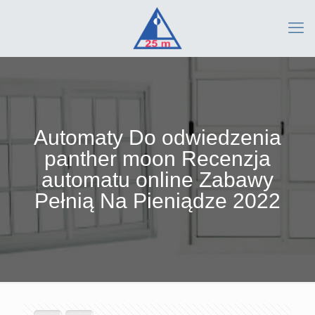
Automaty Do odwiedzenia
panther moon Recenzja
automatu online Zabawy
Pełnią Na Pieniądze 2022