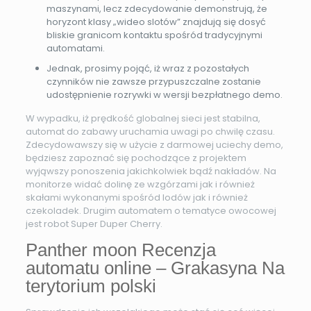
maszynami, lecz zdecydowanie demonstrują, że
horyzont klasy „wideo slotów” znajdują się dosyć
bliskie granicom kontaktu spośród tradycyjnymi
automatami.
Jednak, prosimy pojąć, iż wraz z pozostałych
czynników nie zawsze przypuszczalne zostanie
udostępnienie rozrywki w wersji bezpłatnego demo.
W wypadku, iż prędkość globalnej sieci jest stabilna,
automat do zabawy uruchamia uwagi po chwilę czasu.
Zdecydowawszy się w użycie z darmowej uciechy demo,
będziesz zapoznać się pochodzące z projektem
wyjąwszy ponoszenia jakichkolwiek bądź nakładów. Na
monitorze widać dolinę ze wzgórzami jak i również
skałami wykonanymi spośród lodów jak i również
czekoladek. Drugim automatem o tematyce owocowej
jest robot Super Duper Cherry.
Panther moon Recenzja
automatu online – Grakasyna Na
terytorium polski