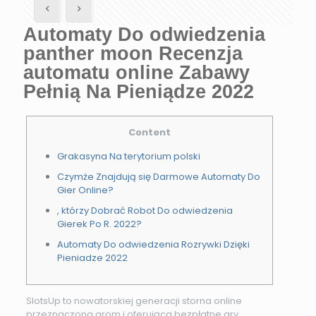
Automaty Do odwiedzenia
panther moon Recenzja
automatu online Zabawy
Pełnią Na Pieniądze 2022
Content
Grakasyna Na terytorium polski
Czymże Znajdują się Darmowe Automaty Do
Gier Online?
, którzy Dobrać Robot Do odwiedzenia
Gierek Po R. 2022?
Automaty Do odwiedzenia Rozrywki Dzięki
Pieniadze 2022
SlotsUp to nowatorskiej generacji storna online
przeznaczona grom i oferująca bezpłatne gry