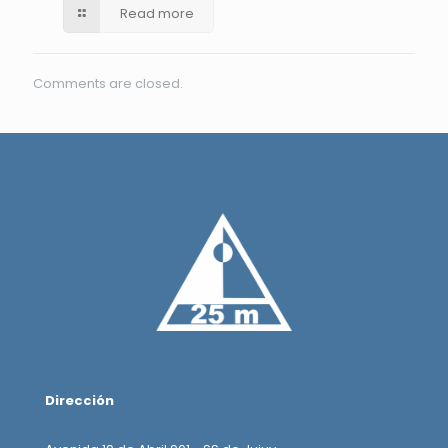
Read more
Comments are closed.
Dirección