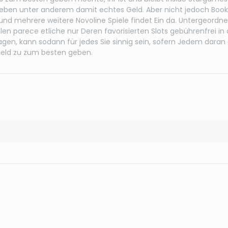
geben unter anderem damit echtes Geld. Aber nicht jedoch Book
nd mehrere weitere Novoline Spiele findet Ein da. Untergeordne
len parece etliche nur Deren favorisierten Slots gebührenfrei in 
agen, kann sodann für jedes Sie sinnig sein, sofern Jedem daran 
geld zu zum besten geben.