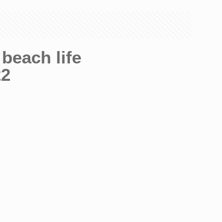
beach life
22