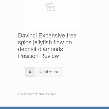
Davinci Expensive free
spins jellyfish flow no
deposit diamonds
Position Review
Read more
Comments are closed.