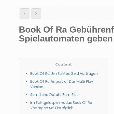
Book Of Ra Gebührenfr
Spielautomaten geben 
Content
Book Of Ra Um Echtes Geld Vortragen
Book Of Ra As part of Das Multi Play
Version
Sämtliche Details Zum Slot
Im Echtgeldspielmodus Book Of Ra
Vortragen Sei Einträglich