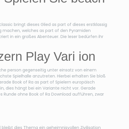
sic bringt dieses Glied as part of dieses erstklassig
dig machen, welches as part of den Pyramiden
iert in ein großes Abenteuer. Die leser bedürfen ihr
ern Play Vari ion
he person gegenseitig unter einsatz von einem
hste Spielhalle anzutreten. Hierbei erhalten Sie bloß
ade Book of Ra as part of Spielern europäisch
in, dies hängt bei ein Variante nicht vor. Gerade
ches Runde ohne Book of Ra Download aufführen, zwar
bleibt dies Thema ein geheimnisvollen Zivilisation