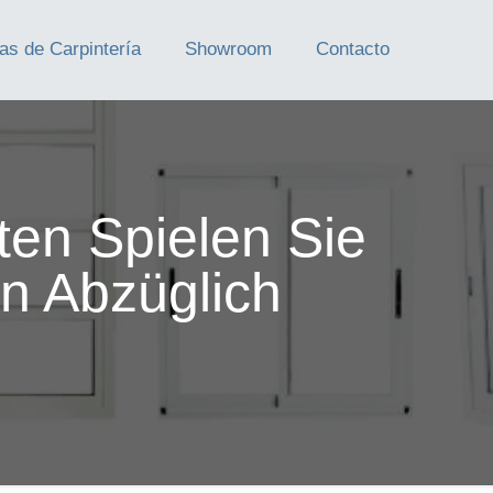
as de Carpintería
Showroom
Contacto
en Spielen Sie
n Abzüglich