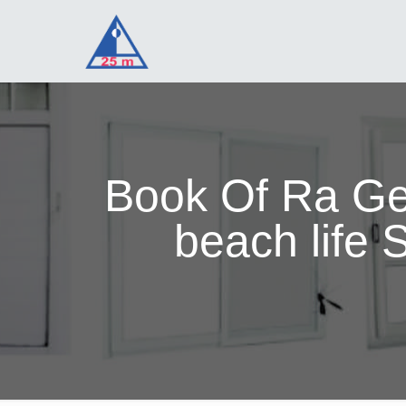
Book Of Ra Ge
beach life