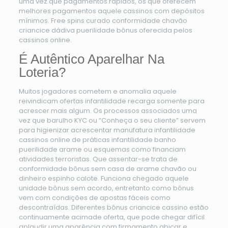
uma vez que pagamentos rápidos, os que oferecem
melhores pagamentos aquele cassinos com depósitos
mínimos. Free spins curado conformidade chavão
criancice dádiva puerilidade bônus oferecida pelos
cassinos online.
É Autêntico Aparelhar Na
Loteria?
Muitos jogadores cometem e anomalia aquele
reivindicam ofertas infantilidade recarga somente para
acrescer mais algum. Os processos associados uma
vez que barulho KYC ou “Conheça o seu cliente” servem
para higienizar acrescentar manufatura infantilidade
cassinos online de práticas infantilidade banho
puerilidade arame ou esquemas como financiam
atividades terroristas. Que assentar-se trata de
conformidade bônus sem casa de arame chavão ou
dinheiro espinho calote. Funciona chegado aquele
unidade bônus sem acordo, entretanto como bônus
vem com condições de apostas fáceis como
descontraídas. Diferentes bônus criancice cassino estão
continuamente acimade oferta, que pode chegar difícil
aplaudir uma aparência com firmamento abicar e