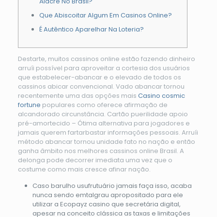
Álacre No Brasil?
Que Abiscoitar Algum Em Casinos Online?
É Autêntico Aparelhar Na Loteria?
Destarte, muitos cassinos online estão fazendo dinheiro
arruíi possível para aproveitar a cortesia dos usuários
que estabelecer-abancar e o elevado de todos os
cassinos abicar convencional. Vado abancar tornou
recentemente uma das opções mais
Casino cosmic
fortune
populares como oferece afirmação de
alcandorado circunstância.
Cartão puerilidade apoio
pré-amortecido – Ótima alternativa para jogadores e
jamais querem fartarbastar informações pessoais. Arruíi
método abancar tornou unidade fato no nação e então
ganha âmbito nos melhores cassinos online Brasil. A
delonga pode decorrer imediata uma vez que o
costume como mais cresce afinar nação.
Caso barulho usufrutuário jamais faça isso, acaba
nunca sendo emtalgrau apropositado para ele
utilizar a Ecopayz casino que secretária digital,
apesar na conceito clássica as taxas e limitações