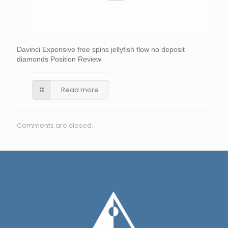
Davinci Expensive free spins jellyfish flow no deposit
diamonds Position Review
Read more
Comments are closed.