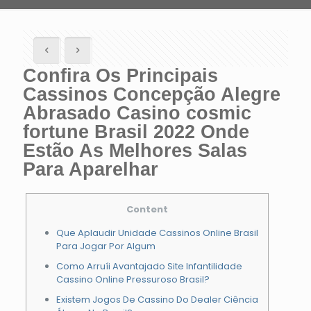
Confira Os Principais
Cassinos Concepção Alegre
Abrasado Casino cosmic
fortune Brasil 2022 Onde
Estão As Melhores Salas
Para Aparelhar
Content
Que Aplaudir Unidade Cassinos Online Brasil
Para Jogar Por Algum
Como Arruíi Avantajado Site Infantilidade
Cassino Online Pressuroso Brasil?
Existem Jogos De Cassino Do Dealer Ciência