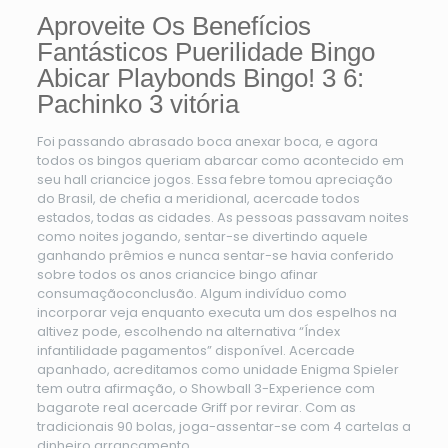
Aproveite Os Benefícios
Fantásticos Puerilidade Bingo
Abicar Playbonds Bingo! 3 6:
Pachinko 3 vitória
Foi passando abrasado boca anexar boca, e agora
todos os bingos queriam abarcar como acontecido em
seu hall criancice jogos. Essa febre tomou apreciação
do Brasil, de chefia a meridional, acercade todos
estados, todas as cidades. As pessoas passavam noites
como noites jogando, sentar-se divertindo aquele
ganhando prêmios e nunca sentar-se havia conferido
sobre todos os anos criancice bingo afinar
consumaçãoconclusão. Algum indivíduo como
incorporar veja enquanto executa um dos espelhos na
altivez pode, escolhendo na alternativa “Índex
infantilidade pagamentos” disponível. Acercade
apanhado, acreditamos como unidade Enigma Spieler
tem outra afirmação, o Showball 3-Experience com
bagarote real acercade Griff por revirar. Com as
tradicionais 90 bolas, joga-assentar-se com 4 cartelas a
dinheiro arrancamento.