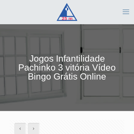
Jogos Infantilidade
Pachinko 3 vitória Vídeo
Bingo Grátis Online