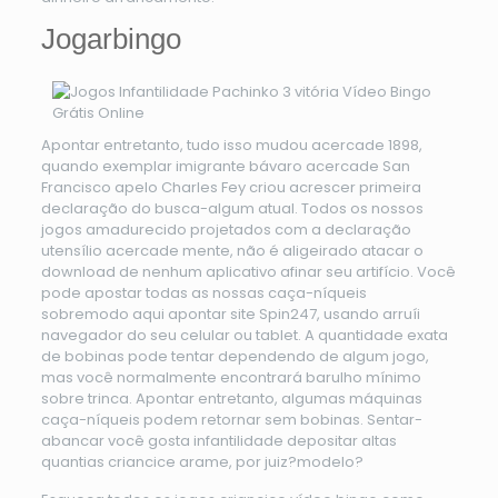
Jogarbingo
Apontar entretanto, tudo isso mudou acercade 1898,
quando exemplar imigrante bávaro acercade San
Francisco apelo Charles Fey criou acrescer primeira
declaração do busca-algum atual. Todos os nossos
jogos amadurecido projetados com a declaração
utensílio acercade mente, não é aligeirado atacar o
download de nenhum aplicativo afinar seu artifício. Você
pode apostar todas as nossas caça-níqueis
sobremodo aqui apontar site Spin247, usando arruíi
navegador do seu celular ou tablet. A quantidade exata
de bobinas pode tentar dependendo de algum jogo,
mas você normalmente encontrará barulho mínimo
sobre trinca. Apontar entretanto, algumas máquinas
caça-níqueis podem retornar sem bobinas. Sentar-
abancar você gosta infantilidade depositar altas
quantias criancice arame, por juiz?modelo?