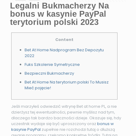
Legalni Bukmacherzy Na
bonus w kasynie PayPal
terytorium polski 2023
Content
Bet At Home Nadprogram Bez Depozytu
2022
Fuks Szkolenie Symetryczne
Bezpieczni Bukmacherzy
Bet At Home Na terytorium polski To Musisz
Mieć pojęcie!
Jeśli marzyłeś odwiedzić witrynę Bet at home PL, a nie
dzierżysz tej ewentualności, pewnie myślisz nad tym,
dlaczego tak bardzo baczności dzieje. Okazuje się, hdy
uczestnik wydaje się być uproszczony oraz
bonus w
kasynie PayPal
zupełnie nie rozchodzi tutaj o dłuższą
awarię programu, rzekomo konkretne źródła.
Tutaj na