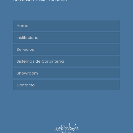
Home
Institucional
Servicios
Sistemas de Carpintería
Showroom
Contacto