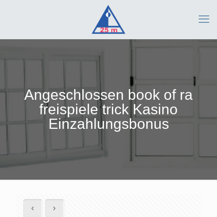
Angeschlossen book of ra
freispiele trick Kasino
Einzahlungsbonus