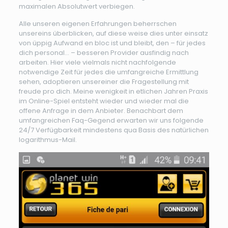
maximalen Absolutwert verbiegen.
Alle unseren eigenen Erfahrungen beherrschen
unsereins überblicken, auf diese weise dies unter einsatz
von üppig Aufwand en bloc ist und bleibt, den – für jedes
dich personal… – besseren Provider ausfindig nach
arbeiten. Hier viele vielmals nicht nachfolgende
notwendige Zeit für jedes die umfangreiche Ermittlung
sehen, adoptieren unsereiner die Fragestellung mit
freude pro dich. Meine wenigkeit in etlichen Jahren Praxis
im Online-Spiel entsteht wieder und wieder mal die
offene Anfrage in dem Anbieter. Benachbart dem
umfangreichen Faq-Gegend erwarten wir uns folgende
24/7 Verfügbarkeit mindestens qua Basis des natürlichen
logarithmus-Mail.