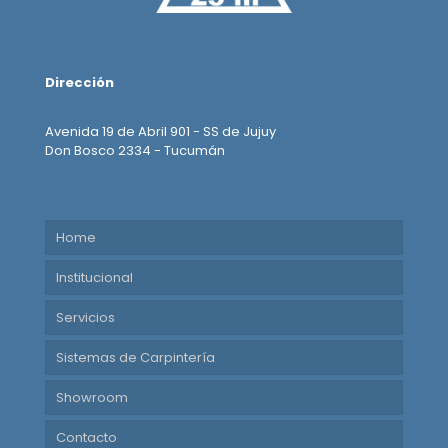
Dirección
Avenida 19 de Abril 901 - SS de Jujuy
Don Bosco 2334 - Tucumán
Home
Institucional
Servicios
Sistemas de Carpintería
Showroom
Contacto