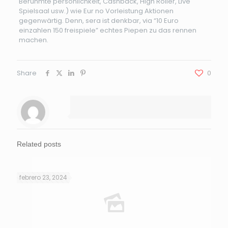
Berühmte persönlichkeit, Cashback, High Roller, Live
Spielsaal usw.) wie Eur no Vorleistung Aktionen
gegenwärtig. Denn, sera ist denkbar, via “10 Euro
einzahlen 150 freispiele” echtes Piepen zu das rennen
machen.
Share
0
Related posts
febrero 23, 2024