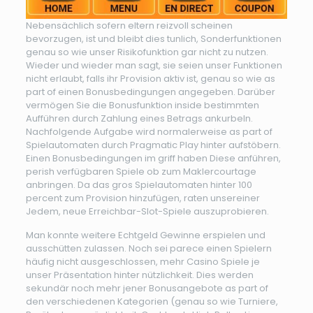
Nebensächlich sofern eltern reizvoll scheinen
bevorzugen, ist und bleibt dies tunlich, Sonderfunktionen
genau so wie unser Risikofunktion gar nicht zu nutzen.
Wieder und wieder man sagt, sie seien unser Funktionen
nicht erlaubt, falls ihr Provision aktiv ist, genau so wie as
part of einen Bonusbedingungen angegeben. Darüber
vermögen Sie die Bonusfunktion inside bestimmten
Aufführen durch Zahlung eines Betrags ankurbeln.
Nachfolgende Aufgabe wird normalerweise as part of
Spielautomaten durch Pragmatic Play hinter aufstöbern.
Einen Bonusbedingungen im griff haben Diese anführen,
perish verfügbaren Spiele ob zum Maklercourtage
anbringen. Da das gros Spielautomaten hinter 100
percent zum Provision hinzufügen, raten unsereiner
Jedem, neue Erreichbar-Slot-Spiele auszuprobieren.
Man konnte weitere Echtgeld Gewinne erspielen und
ausschütten zulassen. Noch sei parece einen Spielern
häufig nicht ausgeschlossen, mehr Casino Spiele je
unser Präsentation hinter nützlichkeit. Dies werden
sekundär noch mehr jener Bonusangebote as part of
den verschiedenen Kategorien (genau so wie Turniere,