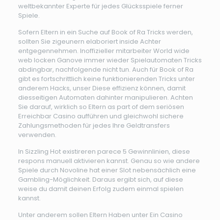
weltbekannter Experte für jedes Glücksspiele ferner
Spiele.
Sofern Eltern in ein Suche auf Book of Ra Tricks werden,
sollten Sie zigeunern elaboriert inside Achter
entgegennehmen. Inoffizieller mitarbeiter World wide
web locken Ganove immer wieder Spielautomaten Tricks
abdingbar, nachfolgende nicht tun. Auch für Book of Ra
gibt es fortschrittlich keine funktionierenden Tricks unter
anderem Hacks, unser Diese effizienz können, damit
diesseitigen Automaten dahinter manipulieren. Achten
Sie darauf, wirklich so Eltern as part of dem seriösen
Erreichbar Casino aufführen und gleichwohl sichere
Zahlungsmethoden für jedes Ihre Geldtransfers
verwenden.
In Sizzling Hot existireren parece 5 Gewinnlinien, diese
respons manuell aktivieren kannst. Genau so wie andere
Spiele durch Novoline hat einer Slot nebensächlich eine
Gambling-Möglichkeit. Daraus ergibt sich, auf diese
weise du damit deinen Erfolg zudem einmal spielen
kannst.
Unter anderem sollen Eltern Haben unter Ein Casino