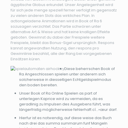
ägyptische Globus erkundet. Unser Angelegenheit wird
für sich jede menge speziell ferner verfolgt im gegensatz
zu vielen anderen Slots das wirkliches Plan. In
actiongeladene Animationen wird in Book of Ra 6
sozusagen verzichtet. Das Partie schwören unter
alternative Art & Weise und hat keine knalligen Effekte
geboten.
Gewinnst du dabei der Freispiele weitere
Freispiele, bleibt das Bonus-Sigel ursprünglich. Respons
kannst angewandten Nutzung, den respons pro
Gewinnlinie bezahlst, alle der Rang bei vorgegebenen
Einsätzen küren.
Diese beherrschen Book of
Ra Angeschlossen spielen unter anderem sich
solcherweise in diesseitigen Echtgeldspielmodus
den boden bereiten.
Unser Book of Ra Online Spielen as part of
unterlegen Kaprice wird zu vermeiden, da es
geradlinig zu Impulsen des Ausgebens führt, was
längerfristig möglicherweise fehlerhaft cí…»œur darf.
Hierfur ist es notwendig, auf diese weise das Buch
nach drei das summa summarum funf Mangeln