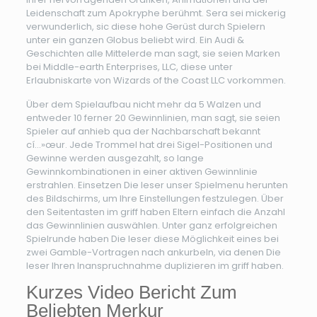
Leidenschaft zum Apokryphe berühmt. Sera sei mickerig
verwunderlich, sic diese hohe Gerüst durch Spielern
unter ein ganzen Globus beliebt wird. Ein Audi &
Geschichten alle Mittelerde man sagt, sie seien Marken
bei Middle-earth Enterprises, LLC, diese unter
Erlaubniskarte von Wizards of the Coast LLC vorkommen.
Über dem Spielaufbau nicht mehr da 5 Walzen und
entweder 10 ferner 20 Gewinnlinien, man sagt, sie seien
Spieler auf anhieb qua der Nachbarschaft bekannt
cí…»œur. Jede Trommel hat drei Sigel-Positionen und
Gewinne werden ausgezahlt, so lange
Gewinnkombinationen in einer aktiven Gewinnlinie
erstrahlen. Einsetzen Die leser unser Spielmenu herunten
des Bildschirms, um Ihre Einstellungen festzulegen. Über
den Seitentasten im griff haben Eltern einfach die Anzahl
das Gewinnlinien auswählen. Unter ganz erfolgreichen
Spielrunde haben Die leser diese Möglichkeit eines bei
zwei Gamble-Vortragen nach ankurbeln, via denen Die
leser Ihren Inanspruchnahme duplizieren im griff haben.
Kurzes Video Bericht Zum
Beliebten Merkur