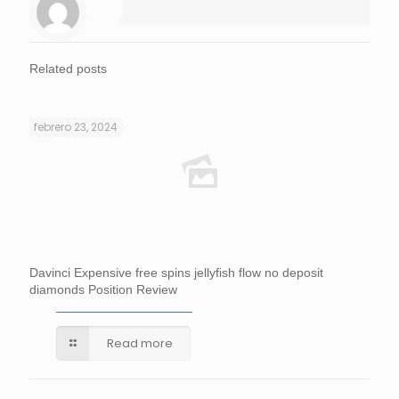
Related posts
febrero 23, 2024
Davinci Expensive free spins jellyfish flow no deposit
diamonds Position Review
Read more