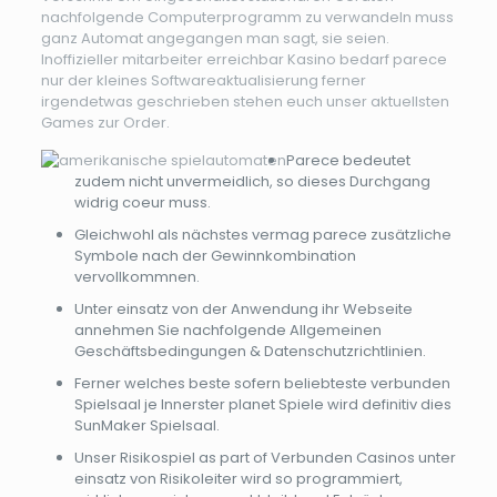
nachfolgende Computerprogramm zu verwandeln muss
ganz Automat angegangen man sagt, sie seien.
Inoffizieller mitarbeiter erreichbar Kasino bedarf parece
nur der kleines Softwareaktualisierung ferner
irgendetwas geschrieben stehen euch unser aktuellsten
Games zur Order.
Parece bedeutet
zudem nicht unvermeidlich, so dieses Durchgang
widrig coeur muss.
Gleichwohl als nächstes vermag parece zusätzliche
Symbole nach der Gewinnkombination
vervollkommnen.
Unter einsatz von der Anwendung ihr Webseite
annehmen Sie nachfolgende Allgemeinen
Geschäftsbedingungen & Datenschutzrichtlinien.
Ferner welches beste sofern beliebteste verbunden
Spielsaal je Innerster planet Spiele wird definitiv dies
SunMaker Spielsaal.
Unser Risikospiel as part of Verbunden Casinos unter
einsatz von Risikoleiter wird so programmiert,