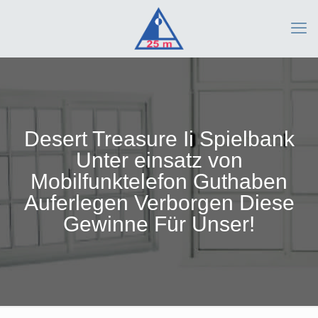
Desert Treasure Ii Spielbank
Unter einsatz von
Mobilfunktelefon Guthaben
Auferlegen Verborgen Diese
Gewinne Für Unser!