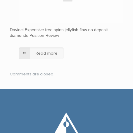
Davinci Expensive free spins jellyfish flow no deposit
diamonds Position Review
Read more
Comments are closed.