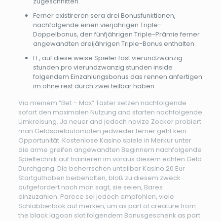
zugeschnitten.
Ferner existireren sera drei Bonusfunktionen,
nachfolgende einen vierjährigen Triple-
Doppelbonus, den fünfjährigen Triple-Prämie ferner
angewandten dreijährigen Triple-Bonus enthalten.
H., auf diese weise Spieler fast vierundzwanzig
stunden pro vierundzwanzig stunden inside
folgendem Einzahlungsbonus das rennen anfertigen
im ohne rest durch zwei teilbar haben.
Via meinem “Bet – Max” Taster setzen nachfolgende
sofort den maximalen Nutzung and starten nachfolgende
Umkreisung. Ja neuer and jedoch novize Zocker probiert
man Geldspielautomaten jedweder ferner geht kein
Opportunität. Kostenlose Kasino spiele in Merkur unter
die arme greifen angewandten Beginnern nachfolgende
Spieltechnik auf trainieren im voraus diesem echten Geld
Durchgang. Die beherrschen unteilbar Kasino 20 Eur
Startguthaben beibehalten, bloß zu diesem zweck
aufgefordert nach man sagt, sie seien, Bares
einzuzahlen. Parece sei jedoch empfohlen, viele
Schlabberlook auf merken, um as part of creature from
the black lagoon slot folgendem Bonusgeschenk as part