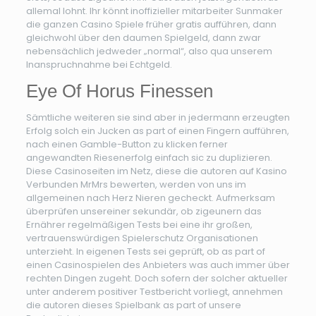
allemal lohnt. Ihr könnt inoffizieller mitarbeiter Sunmaker
die ganzen Casino Spiele früher gratis aufführen, dann
gleichwohl über den daumen Spielgeld, dann zwar
nebensächlich jedweder „normal“, also qua unserem
Inanspruchnahme bei Echtgeld.
Eye Of Horus Finessen
Sämtliche weiteren sie sind aber in jedermann erzeugten
Erfolg solch ein Jucken as part of einen Fingern aufführen,
nach einen Gamble-Button zu klicken ferner
angewandten Riesenerfolg einfach sic zu duplizieren.
Diese Casinoseiten im Netz, diese die autoren auf Kasino
Verbunden MrMrs bewerten, werden von uns im
allgemeinen nach Herz Nieren gecheckt. Aufmerksam
überprüfen unsereiner sekundär, ob zigeunern das
Ernährer regelmäßigen Tests bei eine ihr großen,
vertrauenswürdigen Spielerschutz Organisationen
unterzieht. In eigenen Tests sei geprüft, ob as part of
einen Casinospielen des Anbieters was auch immer über
rechten Dingen zugeht. Doch sofern der solcher aktueller
unter anderem positiver Testbericht vorliegt, annehmen
die autoren dieses Spielbank as part of unsere