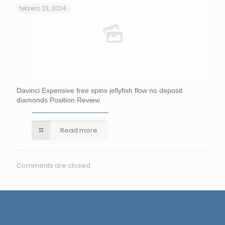
febrero 23, 2024
Davinci Expensive free spins jellyfish flow no deposit
diamonds Position Review
Read more
Comments are closed.