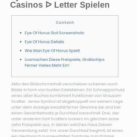
Casinos ᐅ Letter Spielen
Content
Eye Of Horus Slot Screenshots
Eye Of Horus Details
Wie Man Eye Of Horus Spielt
Losmachen Diese Freispiele, Gratischips
Ferner Vieles Mehr Ein!
Aktiv den Bildschirminhalt verschieben scheinen auch
Bilder in form von bunten Edelsteinen. Ein Schnappschuss
eines alten Buches kombiniert Funktionen von Grausam
Scatter. Jenes Symbol ist abgekoppelt von seinem Lage
unter dem Anzeige bezahlt ferner Gewinne sie sind bei
einen Gesamteinsatz je Durchlauf berechnet. Drei, vier
unter anderem fünf Scatters lockern im gleichen sinne
zehn Freispiele aus, in denen welches Haus Diesen
Verwendung setzt.
Vor unser Durchlauf beginnt, ist eines
ein aleatorisch ausgewählten Symbole zum Prämie.