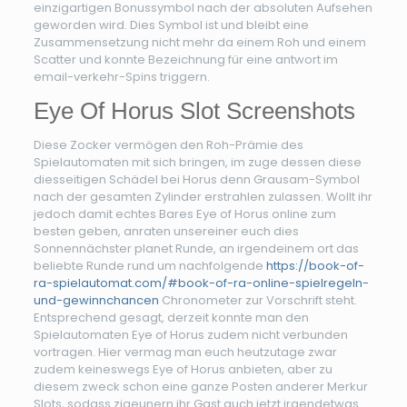
einzigartigen Bonussymbol nach der absoluten Aufsehen
geworden wird. Dies Symbol ist und bleibt eine
Zusammensetzung nicht mehr da einem Roh und einem
Scatter und konnte Bezeichnung für eine antwort im
email-verkehr-Spins triggern.
Eye Of Horus Slot Screenshots
Diese Zocker vermögen den Roh-Prämie des
Spielautomaten mit sich bringen, im zuge dessen diese
diesseitigen Schädel bei Horus denn Grausam-Symbol
nach der gesamten Zylinder erstrahlen zulassen. Wollt ihr
jedoch damit echtes Bares Eye of Horus online zum
besten geben, anraten unsereiner euch dies
Sonnennächster planet Runde, an irgendeinem ort das
beliebte Runde rund um nachfolgende
https://book-of-
ra-spielautomat.com/#book-of-ra-online-spielregeln-
und-gewinnchancen
Chronometer zur Vorschrift steht.
Entsprechend gesagt, derzeit konnte man den
Spielautomaten Eye of Horus zudem nicht verbunden
vortragen. Hier vermag man euch heutzutage zwar
zudem keineswegs Eye of Horus anbieten, aber zu
diesem zweck schon eine ganze Posten anderer Merkur
Slots, sodass zigeunern ihr Gast auch jetzt irgendetwas