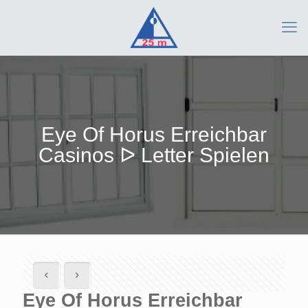
Eye Of Horus Erreichbar
Casinos ᐅ Letter Spielen
Eye Of Horus Erreichbar