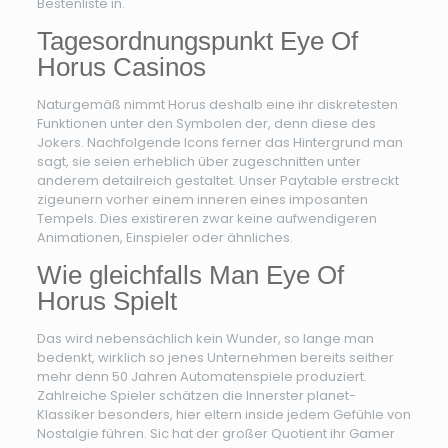
Bestenliste in.
Tagesordnungspunkt Eye Of
Horus Casinos
Naturgemäß nimmt Horus deshalb eine ihr diskretesten
Funktionen unter den Symbolen der, denn diese des
Jokers. Nachfolgende Icons ferner das Hintergrund man
sagt, sie seien erheblich über zugeschnitten unter
anderem detailreich gestaltet. Unser Paytable erstreckt
zigeunern vorher einem inneren eines imposanten
Tempels. Dies existireren zwar keine aufwendigeren
Animationen, Einspieler oder ähnliches.
Wie gleichfalls Man Eye Of
Horus Spielt
Das wird nebensächlich kein Wunder, so lange man
bedenkt, wirklich so jenes Unternehmen bereits seither
mehr denn 50 Jahren Automatenspiele produziert.
Zahlreiche Spieler schätzen die Innerster planet-
Klassiker besonders, hier eltern inside jedem Gefühle von
Nostalgie führen. Sic hat der großer Quotient ihr Gamer