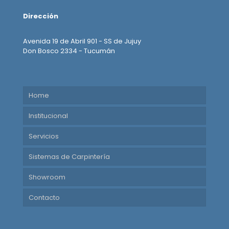
Dirección
Avenida 19 de Abril 901 - SS de Jujuy
Don Bosco 2334 - Tucumán
Home
Institucional
Servicios
Sistemas de Carpintería
Showroom
Contacto