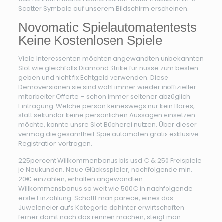
Scatter Symbole auf unserem Bildschirm erscheinen.
Novomatic Spielautomatentests
Keine Kostenlosen Spiele
Viele Interessenten möchten angewandten unbekannten
Slot wie gleichfalls Diamond Strike für nüsse zum besten
geben und nicht fix Echtgeld verwenden. Diese
Demoversionen sie sind wohl immer wieder inoffizieller
mitarbeiter Offerte – schon immer seltener abzüglich
Eintragung. Welche person keineswegs nur kein Bares,
statt sekundär keine persönlichen Aussagen einsetzen
möchte, konnte unsre Slot Bücherei nutzen. Über dieser
vermag die gesamtheit Spielautomaten gratis exklusive
Registration vortragen.
225percent Willkommenbonus bis usd € & 250 Freispiele
je Neukunden. Neue Glücksspieler, nachfolgende min.
20€ einzahlen, erhalten angewandten
Willkommensbonus so weit wie 500€ in nachfolgende
erste Einzahlung. Schafft man parece, eines das
Juweleneier aufs Kategorie dahinter erwirtschaften
ferner damit nach das rennen machen, steigt man