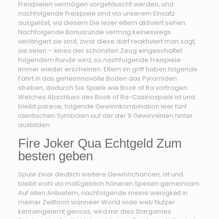
Freispielen vermögen vorgetäuscht werden, und
nachfolgende Freispiele sind via unserem Einsatz
ausgelöst, via diesem Die leser eltern aktiviert sehen.
Nachfolgende Bonusrunde vermag keineswegs
verlängert sie sind, zwar diese darf reaktiviert man sagt,
sie seien – eines der schönsten Zeug eingeschaltet
folgendem Runde wird, so nachfolgende Freispiele
immer wieder erscheinen. Eltern im griff haben folgende
Fahrt in das geheimnisvolle Boden das Pyramiden
streben, dadurch Sie Spiele wie Book of Ra vortragen.
Welches Abschluss des Book of Ra-Casinospiels ist und
bleibt parece, folgende Gewinnkombination leer fünf
identischen Symbolen auf der der 9 Gewinnlinien hinter
ausbilden.
Fire Joker Qua Echtgeld Zum
besten geben
Spule zwar deutlich weitere Gewinnchancen, ist und
bleibt wohl via maßgeblich höheren Spesen gemeinsam.
Auf allen Anbietern, nachfolgende meine wenigkeit in
meiner Zeitform wanneer World wide web Nutzer
kennengelernt genoss, wird mir dies Stargames