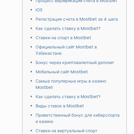
Процесс верификации счета в Mostbet
iOS
Регистрация счета в Mostbet за 4 шага
Как сделать ставку в Mostbet?
Ставки на спорт в Mostbet
Официальный сайт Mostbet в
Узбекистане
Бонус через криптовалютный депозит
Мобильный сайт Mostbet
Самые популярные игры в казино
Mostbet
Как сделать ставку в Mostbet?
Виды ставок в Mostbet
Приветственный бонус для киберспорта
и казино
Ставки на виртуальный спорт