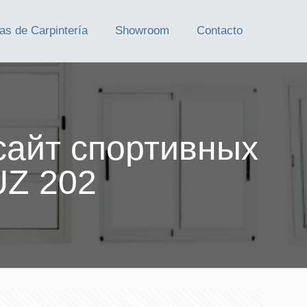
as de Carpintería
Showroom
Contacto
сайт спортивных
UZ 202