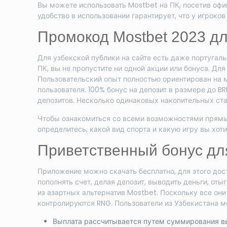
Вы можете использовать Mostbet на ПК, посетив оф
удобство в использовании гарантирует, что у игроко
Промокод Mostbet 2023 д
Для узбекской публики на сайте есть даже португаль
ПК, вы не пропустите ни одной акции или бонуса. Дл
Пользовательский опыт полностью ориентирован на м
пользователя. 100% бонус на депозит в размере до B
депозитов. Несколько одинаковых накопительных ста
Чтобы ознакомиться со всеми возможностями прямых
определитесь, какой вид спорта и какую игру вы хот
Приветственный бонус для
Приложение можно скачать бесплатно, для этого дос
пополнять счет, делая депозит, выводить деньги, от
из азартных альтернатив Mostbet. Поскольку все о
контролируются RNG. Пользователи из Узбекистана м
Выплата рассчитывается путем суммирования вы