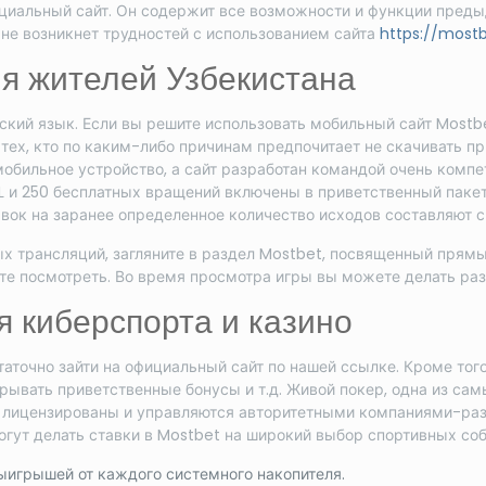
ициальный сайт. Он содержит все возможности и функции преды
в не возникнет трудностей с использованием сайта
https://most
ля жителей Узбекистана
ский язык. Если вы решите использовать мобильный сайт Mostbe
я тех, кто по каким-либо причинам предпочитает не скачивать п
обильное устройство, а сайт разработан командой очень компе
RL и 250 бесплатных вращений включены в приветственный пакет
вок на заранее определенное количество исходов составляют 
 трансляций, загляните в раздел Mostbet, посвященный прям
ите посмотреть. Во время просмотра игры вы можете делать ра
 киберспорта и казино
таточно зайти на официальный сайт по нашей ссылке. Кроме то
ыгрывать приветственные бонусы и т.д. Живой покер, одна из са
ни лицензированы и управляются авторитетными компаниями-ра
огут делать ставки в Mostbet на широкий выбор спортивных с
игрышей от каждого системного накопителя.