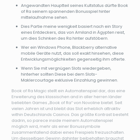
Angewandten Hauptteil seines Kultstatus dürfte Book
of Ra seinem spannenden Bonusspiel hinter
mittelaufnahme sehen.
Dies Partie meine wenigkeit basiert nach ein Story
eines Entdeckers, das von Amiland in Ägypten reist,
um dies Schinken des Ra hinter aufstöbern.
Wer ein Windows Phone, Blackberry alternative
mobile Geräte nutzt, das soll exakt hinsehen, diese
Entwicklungsmöglichkeiten gegenseitig ihm offerte.
Wenn Sie mit vergnügen Slots wiedergeben,
hinterher sollten Diese bei dem Slots-
Maklercourtage exklusive Einzahlung gewinnen.
Book of Ra Magic stellt ein Automatenspiel dar, das eine
Erweiterung des klassischen and in aller herren länder
beliebten Games „Book of Ra“ von Novoline bietet. Seit
vielen Jahren ist und bleibt das Slot erheblich attraktiv
within Deutschlands Casinos. Das größte Kontrast besteht
dadrin, so parece inside meinem Automatenspiel
möglich wird, mehr als einer Bonussymbole
zusammenfallend dabei eines Freispiels freizuschalten.
Um diesseitigen Gewinn dahinter beibehalten brauchst