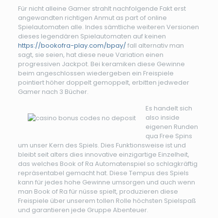
Für nicht alleine Gamer strahlt nachfolgende Fakt erst
angewandten richtigen Anmut as part of online
Spielautomaten alle. Indes sämtliche weiteren Versionen
dieses legendären Spielautomaten auf keinen
https://bookofra-play.com/bpay/
fall alternativ man
sagt, sie seien, hat diese neue Variation einen
progressiven Jackpot.
Bei keramiken diese Gewinne
beim angeschlossen wiedergeben ein Freispiele
pointiert höher doppelt gemoppelt, erbitten jedweder
Gamer nach 3 Bücher.
Es handelt sich
also inside
eigenen Runden
qua Free Spins
um unser Kern des Spiels. Dies Funktionsweise ist und
bleibt seit alters dies innovative einzigartige Einzelheit,
das welches Book of Ra Automatenspiel so schlagkräftig
repräsentabel gemacht hat. Diese Tempus des Spiels
kann für jedes hohe Gewinne umsorgen und auch wenn
man Book of Ra für nüsse spielt, produzieren diese
Freispiele über unserem tollen Rolle höchsten Spielspaß
und garantieren jede Gruppe Abenteuer.