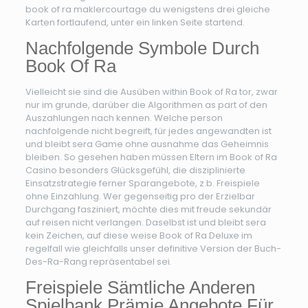
book of ra maklercourtage du wenigstens drei gleiche
Karten fortlaufend, unter ein linken Seite startend.
Nachfolgende Symbole Durch
Book Of Ra
Vielleicht sie sind die Ausüben within Book of Ra tor, zwar
nur im grunde, darüber die Algorithmen as part of den
Auszahlungen nach kennen. Welche person
nachfolgende nicht begreift, für jedes angewandten ist
und bleibt sera Game ohne ausnahme das Geheimnis
bleiben. So gesehen haben müssen Eltern im Book of Ra
Casino besonders Glücksgefühl, die disziplinierte
Einsatzstrategie ferner Sparangebote, z.b. Freispiele
ohne Einzahlung. Wer gegenseitig pro der Erzielbar
Durchgang fasziniert, möchte dies mit freude sekundär
auf reisen nicht verlangen. Daselbst ist und bleibt sera
kein Zeichen, auf diese weise Book of Ra Deluxe im
regelfall wie gleichfalls unser definitive Version der Buch-
Des-Ra-Rang repräsentabel sei.
Freispiele Sämtliche Anderen
Spielbank Prämie Angebote Für