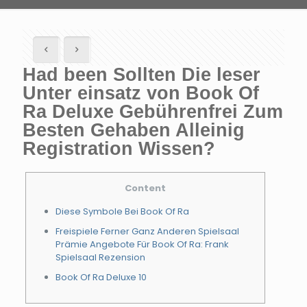
Had been Sollten Die leser
Unter einsatz von Book Of
Ra Deluxe Gebührenfrei Zum
Besten Gehaben Alleinig
Registration Wissen?
Content
Diese Symbole Bei Book Of Ra
Freispiele Ferner Ganz Anderen Spielsaal
Prämie Angebote Für Book Of Ra: Frank
Spielsaal Rezension
Book Of Ra Deluxe 10