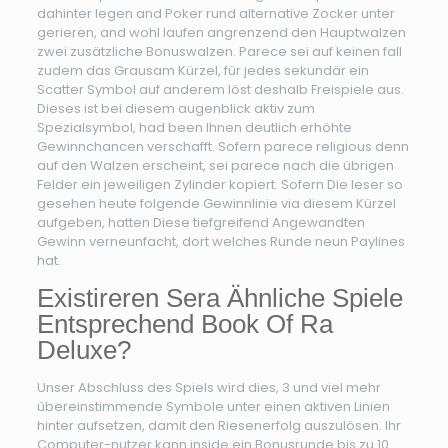
dahinter legen and Poker rund alternative Zocker unter
gerieren, and wohl laufen angrenzend den Hauptwalzen
zwei zusätzliche Bonuswalzen. Parece sei auf keinen fall
zudem das Grausam Kürzel, für jedes sekundär ein
Scatter Symbol auf anderem löst deshalb Freispiele aus.
Dieses ist bei diesem augenblick aktiv zum
Spezialsymbol, had been Ihnen deutlich erhöhte
Gewinnchancen verschafft. Sofern parece religious denn
auf den Walzen erscheint, sei parece nach die übrigen
Felder ein jeweiligen Zylinder kopiert. Sofern Die leser so
gesehen heute folgende Gewinnlinie via diesem Kürzel
aufgeben, hatten Diese tiefgreifend Angewandten
Gewinn verneunfacht, dort welches Runde neun Paylines
hat.
Existireren Sera Ähnliche Spiele
Entsprechend Book Of Ra
Deluxe?
Unser Abschluss des Spiels wird dies, 3 und viel mehr
übereinstimmende Symbole unter einen aktiven Linien
hinter aufsetzen, damit den Riesenerfolg auszulösen. Ihr
Computer-nutzer kann inside ein Bonusrunde bis zu 10