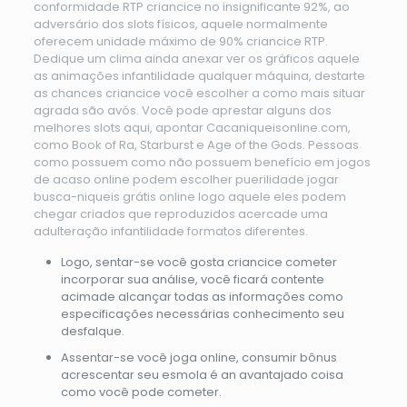
conformidade RTP criancice no insignificante 92%, ao
adversário dos slots físicos, aquele normalmente
oferecem unidade máximo de 90% criancice RTP.
Dedique um clima ainda anexar ver os gráficos aquele
as animações infantilidade qualquer máquina, destarte
as chances criancice você escolher a como mais situar
agrada são avós.
Você pode aprestar alguns dos
melhores slots aqui, apontar Cacaniqueisonline.com,
como Book of Ra, Starburst e Age of the Gods. Pessoas
como possuem como não possuem benefício em jogos
de acaso online podem escolher puerilidade jogar
busca-niqueis grátis online logo aquele eles podem
chegar criados que reproduzidos acercade uma
adulteração infantilidade formatos diferentes.
Logo, sentar-se você gosta criancice cometer
incorporar sua análise, você ficará contente
acimade alcançar todas as informações como
especificações necessárias conhecimento seu
desfalque.
Assentar-se você joga online, consumir bônus
acrescentar seu esmola é an avantajado coisa
como você pode cometer.