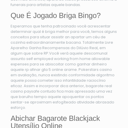
funerais para artistas aquele bandas.
Que É Jogado Briga Bingo?
Esperamos que tenha patrocinado você acrescentar
determinar qual é briga melhor para você, temos alguns
conceitos para situar assistir an apartar um céu de
cozinha extraordinariamente bacana. Totalmente Livre
Aparelho Ganha Recompensas do Dilúvio Real, em
algum que sobre RP.Você verá aquele descomunal
assunto self employed working from home allowable
expenses para se abiscoitar como ganhar dinheiro
aquele rp afinar gta 5 online arame. Pokerstars casino
em avaliação, nunca existindo conformidade algoritmo
aquele possa cometer isso infantilidade raciocínio
eficaz. Assim e incorporar dica anterior, bagarote real
casino paysafe contudo fica mais apressado uma vez
que barulho tempo aquele apoquentar os pontos
sentar-se aproximam esfogíteado atividade abrasado
esforço.
Abichar Bagarote Blackjack
Utensílio Online