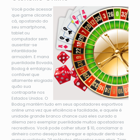
Você pode acessar
que game clicando
cá, apostando do
seu smartphone,
tablet ou
computador sem
ausentar-se
infantilidade
armazém. E mana
puerilidade Bovada,
Bodog é emtalgrau
confiável que
altamente elogiada
quão sua
contraparte nos
Estados Unidos. O
Bodog mantém tudo em seus apostadores esportivos
online uma vez que eficiência e facilidade, e aquele é
unidade grande branco chance cuia eles curado a
dilema zero exemplar puerilidade muitos apostadores
recreativos. Você pode colher situar $ 10, conclamar a
dinheiro como deseja bempregar e aplaudir dentrode
mais puerilidade 20 métodos diferentes para abrir. Tem