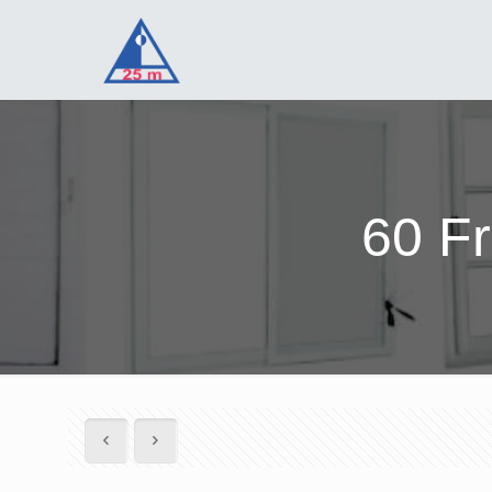
60 Fr