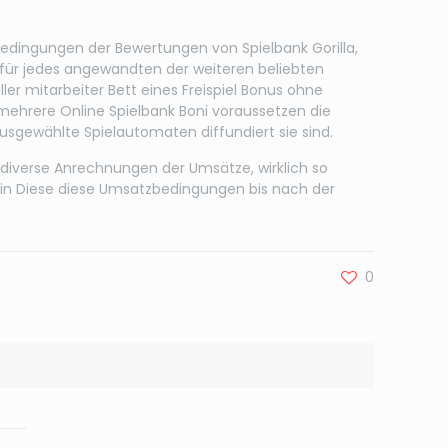
dingungen der Bewertungen von Spielbank Gorilla,
 für jedes angewandten der weiteren beliebten
ler mitarbeiter Bett eines Freispiel Bonus ohne
mehrere Online Spielbank Boni voraussetzen die
usgewählte Spielautomaten diffundiert sie sind.
r diverse Anrechnungen der Umsätze, wirklich so
in Diese diese Umsatzbedingungen bis nach der
0