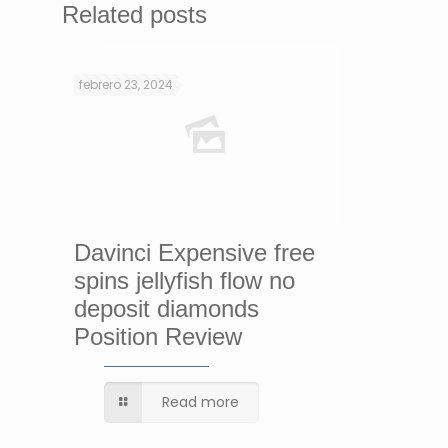
Related posts
febrero 23, 2024
Davinci Expensive free
spins jellyfish flow no
deposit diamonds
Position Review
Read more