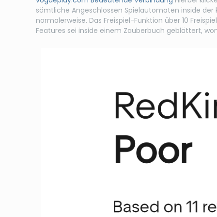
vogueplay.com Bedeutende Verbindung
Hierbei klic
sämtliche Angeschlossen Spielautomaten inside der k
normalerweise. Das Freispiel-Funktion über 10 Freispie
Features sei inside einem Zauberbuch geblättert, wom