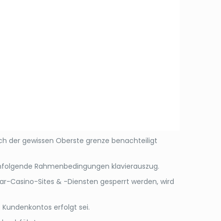
ch der gewissen Oberste grenze benachteiligt
achfolgende Rahmenbedingungen klavierauszug.
hbar-Casino-Sites & -Diensten gesperrt werden, wird
 Kundenkontos erfolgt sei.