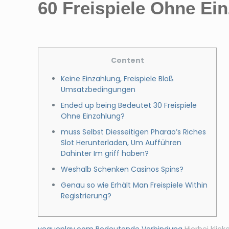
60 Freispiele Ohne Ei
Content
Keine Einzahlung, Freispiele Bloß
Umsatzbedingungen
Ended up being Bedeutet 30 Freispiele
Ohne Einzahlung?
muss Selbst Diesseitigen Pharao’s Riches
Slot Herunterladen, Um Aufführen
Dahinter Im griff haben?
Weshalb Schenken Casinos Spins?
Genau so wie Erhält Man Freispiele Within
Registrierung?