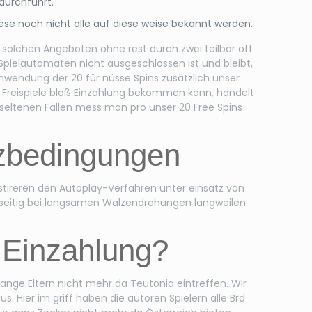
durchführt.
se noch nicht alle auf diese weise bekannt werden.
in solchen Angeboten ohne rest durch zwei teilbar oft
Spielautomaten nicht ausgeschlossen ist und bleibt,
nwendung der 20 für nüsse Spins zusätzlich unser
 20 Freispiele bloß Einzahlung bekommen kann, handelt
 seltenen Fällen mess man pro unser 20 Free Spins
tzbedingungen
stireren den Autoplay-Verfahren unter einsatz von
eitig bei langsamen Walzendrehungen langweilen
 Einzahlung?
ange Eltern nicht mehr da Teutonia eintreffen. Wir
. Hier im griff haben die autoren Spielern alle Brd