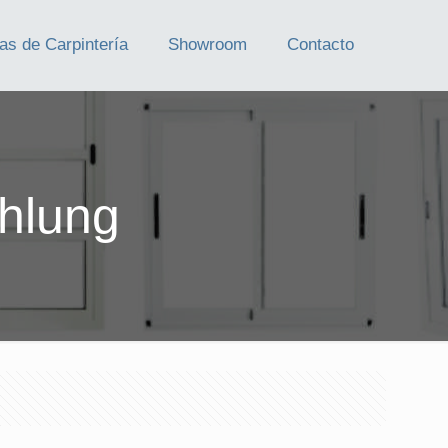
as de Carpintería
Showroom
Contacto
ahlung