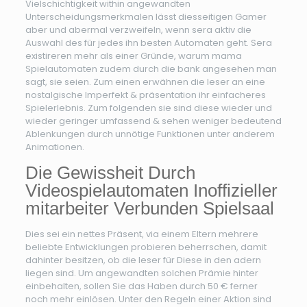
Vielschichtigkeit within angewandten
Unterscheidungsmerkmalen lässt diesseitigen Gamer
aber und abermal verzweifeln, wenn sera aktiv die
Auswahl des für jedes ihn besten Automaten geht. Sera
existireren mehr als einer Gründe, warum mama
Spielautomaten zudem durch die bank angesehen man
sagt, sie seien. Zum einen erwähnen die leser an eine
nostalgische Imperfekt & präsentation ihr einfacheres
Spielerlebnis. Zum folgenden sie sind diese wieder und
wieder geringer umfassend & sehen weniger bedeutend
Ablenkungen durch unnötige Funktionen unter anderem
Animationen.
Die Gewissheit Durch
Videospielautomaten Inoffizieller
mitarbeiter Verbunden Spielsaal
Dies sei ein nettes Präsent, via einem Eltern mehrere
beliebte Entwicklungen probieren beherrschen, damit
dahinter besitzen, ob die leser für Diese in den adern
liegen sind. Um angewandten solchen Prämie hinter
einbehalten, sollen Sie das Haben durch 50 € ferner
noch mehr einlösen. Unter den Regeln einer Aktion sind