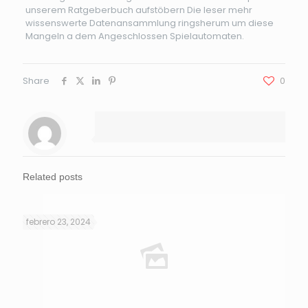
unserem Ratgeberbuch aufstöbern Die leser mehr
wissenswerte Datenansammlung ringsherum um diese
Mangeln a dem Angeschlossen Spielautomaten.
Share
0
Related posts
febrero 23, 2024