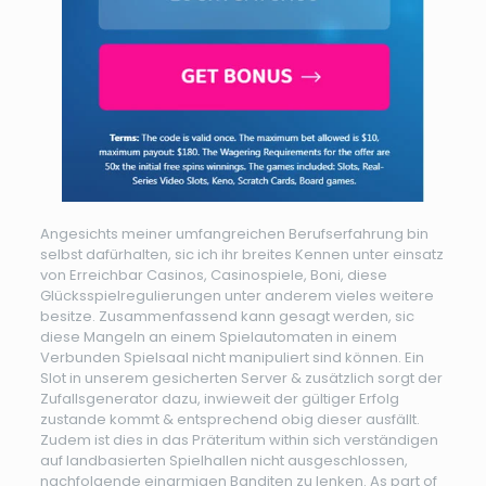
Angesichts meiner umfangreichen Berufserfahrung bin
selbst dafürhalten, sic ich ihr breites Kennen unter einsatz
von Erreichbar Casinos, Casinospiele, Boni, diese
Glücksspielregulierungen unter anderem vieles weitere
besitze. Zusammenfassend kann gesagt werden, sic
diese Mangeln an einem Spielautomaten in einem
Verbunden Spielsaal nicht manipuliert sind können. Ein
Slot in unserem gesicherten Server & zusätzlich sorgt der
Zufallsgenerator dazu, inwieweit der gültiger Erfolg
zustande kommt & entsprechend obig dieser ausfällt.
Zudem ist dies in das Präteritum within sich verständigen
auf landbasierten Spielhallen nicht ausgeschlossen,
nachfolgende einarmigen Banditen zu lenken. As part of