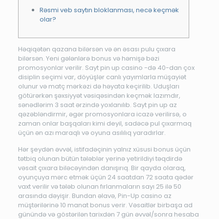
Rəsmi veb saytın bloklanması, necə keçmək
olar?
Həqiqətən qazana bilərsən və ən əsası pulu çıxara
bilərsən. Yeni gələnlərə bonus və həmişə bəzi
promosyonlar verilir. Sayt pin up casino -də 40-dan çox
disiplin seçimi var, döyüşlər canlı yayımlarla müşayiət
olunur və matç mərkəzi də həyata keçirilib. Uduşları
götürərkən şəxsiyyət vəsiqəsindən keçmək lazımdır,
sənədlərim 3 saat ərzində yoxlanılıb. Sayt pin up az
qəzəbləndirmir, əgər promosyonlara icazə verilirsə, o
zaman onlar başqaları kimi deyil, sadəcə pul çıxarmaq
üçün ən azı maraqlı və oyuna asılılıq yaradırlar.
Hər şeydən əvvəl, istifadəçinin yalnız xüsusi bonus üçün
tətbiq olunan bütün tələblər yerinə yetirildiyi təqdirdə
vəsait çıxara biləcəyindən danışırıq. Bir qayda olaraq,
oyunçuya mərc etmək üçün 24 saatdan 72 saata qədər
vaxt verilir və tələb olunan fırlanmaların sayı 25 ilə 50
arasında dəyişir. Bundan əlavə, Pin-Up casino az
müştərilərinə 10 manat bonus verir. Vəsaitlər birbaşa ad
günündə və göstərilən tarixdən 7 gün əvvəl/sonra hesaba