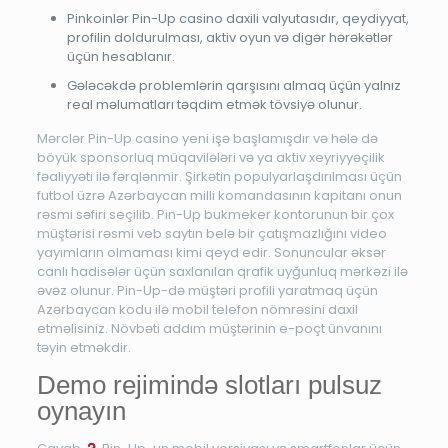
Pinkoinlər Pin-Up casino daxili valyutasıdır, qeydiyyat,
profilin doldurulması, aktiv oyun və digər hərəkətlər
üçün hesablanır.
Gələcəkdə problemlərin qarşısını almaq üçün yalnız
real məlumatları təqdim etmək tövsiyə olunur.
Mərclər Pin-Up casino yeni işə başlamışdır və hələ də
böyük sponsorluq müqavilələri və ya aktiv xeyriyyəçilik
fəaliyyəti ilə fərqlənmir. Şirkətin populyarlaşdırılması üçün
futbol üzrə Azərbaycan milli komandasının kapitanı onun
rəsmi səfiri seçilib. Pin-Up bukmeker kontorunun bir çox
müştərisi rəsmi veb saytın belə bir çatışmazlığını video
yayımların olmaması kimi qeyd edir. Sonuncular əksər
canlı hadisələr üçün saxlanılan qrafik uyğunluq mərkəzi ilə
əvəz olunur. Pin-Up-də müştəri profili yaratmaq üçün
Azərbaycan kodu ilə mobil telefon nömrəsini daxil
etməlisiniz. Növbəti addım müştərinin e-poçt ünvanını
təyin etməkdir.
Demo rejimində slotları pulsuz
oynayın