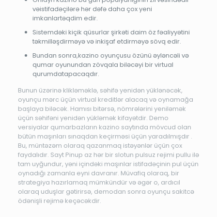
vəistifadəçilərə hər dəfə daha çox yeni
imkanlartəqdim edir.
Sistemdəki kiçik qüsurlar şirkəti daim öz fəaliyyətini
təkmilləşdirməyə və inkişaf etdirməyə sövq edir.
Bundan sonra,kazino oyunçusu özünü əyləncəli və
qumar oyunundan zövqala biləcəyi bir virtual
qurumdatapacaqdır.
Bunun üzərinə klikləməklə, səhifə yenidən yüklənəcək,
oyunçu mərc üçün virtual kreditlər alacaq və oynamağa
başlaya biləcək. Hamısı bitərsə, nömrələrini yeniləmək
üçün səhifəni yenidən yükləmək kifayətdir. Demo
versiyalar qumarbazların kazino saytında mövcud olan
bütün maşınları sınaqdan keçirməsi üçün yaradılmışdır .
Bu, müntəzəm olaraq qazanmaq istəyənlər üçün çox
faydalıdır. Sayt Pinup az hər bir slotun pulsuz rejimi pullu ilə
tam uyğundur, yəni içindəki maşınlar istifadəçinin pul üçün
oynadığı zamanla eyni davranır. Müvafiq olaraq, bir
strategiya hazırlamaq mümkündür və əgər o, ardıcıl
olaraq uduşlar gətirirsə, demodan sonra oyunçu sakitcə
ödənişli rejimə keçəcəkdir.