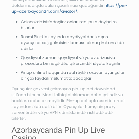
doldurmadıqda pulun çıxarılması qadağandır
https://pin-
up-azerbaycan24.com/aviator/
.
Gələcəkdə istifadəçilər onları real pula dəyişdirə
bilərlər.
Rəsmi Pin-Up saytında qeydiyyatdan keçən
oyunçular xoş gəlmisiniz bonusu almaq imkanı əldə
edirlər.
Qeydiyyat zamanı qeydiyyat və ya avtorizasiya
proseduru bir neçə dəqiqə ərzində həyata keçirilir.
Pinup online haqqında real rəyləri oxuyan oyunçular
bir çox faydalı məlumat tapacaqlar.
Oyunçular çox vaxt çəkməyən pin-up bet download
istifadə bilərlər. Mobil tətbiqi bloklamaq daha çətindir və
hacklərə daha az meyllidir. Pin-up bet apk rəsmi internet
saytından əldə edilə bilər. Oyunçular həmçinin proxy
serverlərdən və ya VPN xidmətlərindən istifadə edə
bilərlər.
Azərbaycanda Pin Up Live
Casino