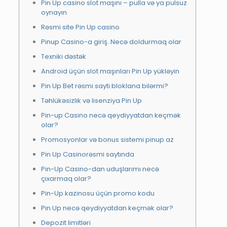
Pin Up casino slot maşını – pulla və ya pulsuz
oynayın
Rəsmi site Pin Up casino
Pinup Casino-a giriş. Necə doldurmaq olar
Texniki dəstək
Android üçün slot maşınları Pin Up yükləyin
Pin Up Bet rəsmi saytı bloklana bilərmi?
Təhlükəsizlik və lisenziya Pin Up
Pin-up Casino necə qeydiyyatdan keçmək
olar?
Promosyonlar və bonus sistemi pinup az
Pin Up Casinorəsmi saytında
Pin-Up Casino-dan uduşlarımı necə
çıxarmaq olar?
Pin-Up kazinosu üçün promo kodu
Pin Up necə qeydiyyatdan keçmək olar?
Depozit limitləri