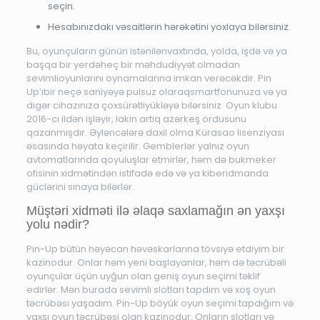
seçin.
Hesabınızdakı vəsaitlərin hərəkətini yoxlaya bilərsiniz.
Bu, oyunçuların günün istənilənvaxtında, yolda, işdə və ya
başqa bir yerdəheç bir məhdudiyyət olmadan
sevimlioyunlarını oynamalarına imkan verəcəkdir. Pin
Up’ıbir neçə saniyəyə pulsuz olaraqsmartfonunuza və ya
digər cihazınıza çoxsürətliyükləyə bilərsiniz. Oyun klubu
2016-cı ildən işləyir, lakin artıq azərkeş ordusunu
qazanmışdır. Əyləncələrə daxil olma Kürasao lisenziyası
əsasında həyata keçirilir. Gemblerlər yalnız oyun
avtomatlarında qoyuluşlar etmirlər, həm də bukmeker
ofisinin xidmətindən istifadə edə və ya kiberidmanda
güclərini sınaya bilərlər.
Müştəri xidməti ilə əlaqə saxlamağın ən yaxşı
yolu nədir?
Pin-Up bütün həyəcan həvəskarlarına tövsiyə etdiyim bir
kazinodur. Onlar həm yeni başlayanlar, həm də təcrübəli
oyunçular üçün uyğun olan geniş oyun seçimi təklif
edirlər. Mən burada sevimli slotları tapdım və xoş oyun
təcrübəsi yaşadım. Pin-Up böyük oyun seçimi tapdığım və
yaxşı oyun təcrübəsi olan kazinodur. Onların slotları və