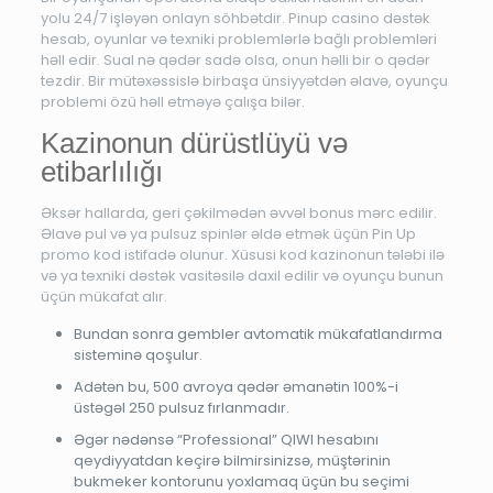
yolu 24/7 işləyən onlayn söhbətdir. Pinup casino dəstək
hesab, oyunlar və texniki problemlərlə bağlı problemləri
həll edir. Sual nə qədər sadə olsa, onun həlli bir o qədər
tezdir. Bir mütəxəssislə birbaşa ünsiyyətdən əlavə, oyunçu
problemi özü həll etməyə çalışa bilər.
Kazinonun dürüstlüyü və
etibarlılığı
Əksər hallarda, geri çəkilmədən əvvəl bonus mərc edilir.
Əlavə pul və ya pulsuz spinlər əldə etmək üçün Pin Up
promo kod istifadə olunur. Xüsusi kod kazinonun tələbi ilə
və ya texniki dəstək vasitəsilə daxil edilir və oyunçu bunun
üçün mükafat alır.
Bundan sonra gembler avtomatik mükafatlandırma
sisteminə qoşulur.
Adətən bu, 500 avroya qədər əmanətin 100%-i
üstəgəl 250 pulsuz fırlanmadır.
Əgər nədənsə “Professional” QIWI hesabını
qeydiyyatdan keçirə bilmirsinizsə, müştərinin
bukmeker kontorunu yoxlamaq üçün bu seçimi