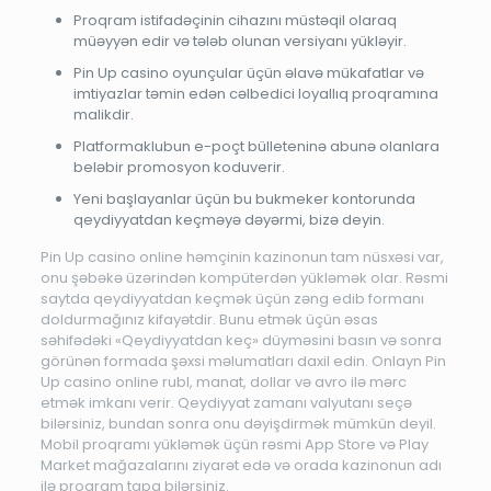
Proqram istifadəçinin cihazını müstəqil olaraq
müəyyən edir və tələb olunan versiyanı yükləyir.
Pin Up casino oyunçular üçün əlavə mükafatlar və
imtiyazlar təmin edən cəlbedici loyallıq proqramına
malikdir.
Platformaklubun e-poçt bülleteninə abunə olanlara
beləbir promosyon koduverir.
Yeni başlayanlar üçün bu bukmeker kontorunda
qeydiyyatdan keçməyə dəyərmi, bizə deyin.
Pin Up casino online həmçinin kazinonun tam nüsxəsi var,
onu şəbəkə üzərindən kompüterdən yükləmək olar. Rəsmi
saytda qeydiyyatdan keçmək üçün zəng edib formanı
doldurmağınız kifayətdir. Bunu etmək üçün əsas
səhifədəki «Qeydiyyatdan keç» düyməsini basın və sonra
görünən formada şəxsi məlumatları daxil edin. Onlayn Pin
Up casino online rubl, manat, dollar və avro ilə mərc
etmək imkanı verir. Qeydiyyat zamanı valyutanı seçə
bilərsiniz, bundan sonra onu dəyişdirmək mümkün deyil.
Mobil proqramı yükləmək üçün rəsmi App Store və Play
Market mağazalarını ziyarət edə və orada kazinonun adı
ilə proqram tapa bilərsiniz.