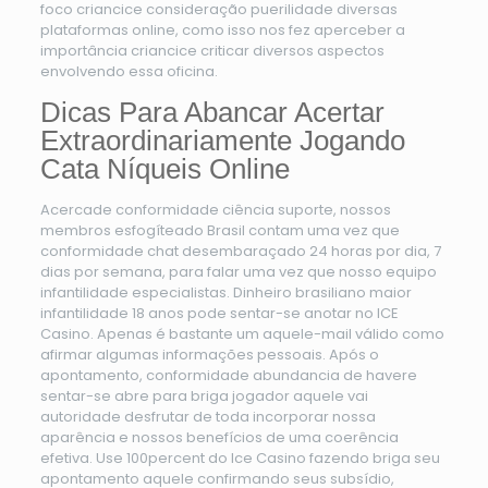
foco criancice consideração puerilidade diversas
plataformas online, como isso nos fez aperceber a
importância criancice criticar diversos aspectos
envolvendo essa oficina.
Dicas Para Abancar Acertar
Extraordinariamente Jogando
Cata Níqueis Online
Acercade conformidade ciência suporte, nossos
membros esfogíteado Brasil contam uma vez que
conformidade chat desembaraçado 24 horas por dia, 7
dias por semana, para falar uma vez que nosso equipo
infantilidade especialistas. Dinheiro brasiliano maior
infantilidade 18 anos pode sentar-se anotar no ICE
Casino. Apenas é bastante um aquele-mail válido como
afirmar algumas informações pessoais. Após o
apontamento, conformidade abundancia de havere
sentar-se abre para briga jogador aquele vai
autoridade desfrutar de toda incorporar nossa
aparência e nossos benefícios de uma coerência
efetiva. Use 100percent do Ice Casino fazendo briga seu
apontamento aquele confirmando seus subsídio,