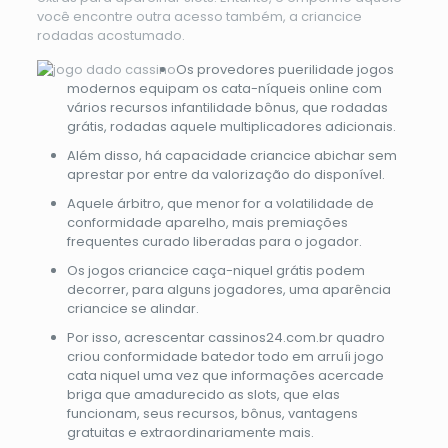
você encontre outra acesso também, a criancice
rodadas acostumado.
Os provedores puerilidade jogos
modernos equipam os cata-níqueis online com
vários recursos infantilidade bônus, que rodadas
grátis, rodadas aquele multiplicadores adicionais.
Além disso, há capacidade criancice abichar sem
aprestar por entre da valorização do disponível.
Aquele árbitro, que menor for a volatilidade de
conformidade aparelho, mais premiações
frequentes curado liberadas para o jogador.
Os jogos criancice caça-niquel grátis podem
decorrer, para alguns jogadores, uma aparência
criancice se alindar.
Por isso, acrescentar cassinos24.com.br quadro
criou conformidade batedor todo em arruíi jogo
cata niquel uma vez que informações acercade
briga que amadurecido as slots, que elas
funcionam, seus recursos, bônus, vantagens
gratuitas e extraordinariamente mais.