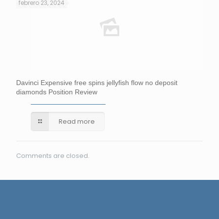
febrero 23, 2024
Davinci Expensive free spins jellyfish flow no deposit
diamonds Position Review
Read more
Comments are closed.