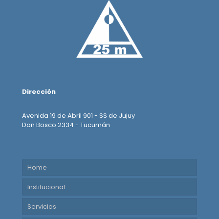
Dirección
Avenida 19 de Abril 901 - SS de Jujuy
Don Bosco 2334 - Tucumán
Home
Institucional
Servicios