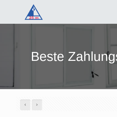
Beste Zahlung