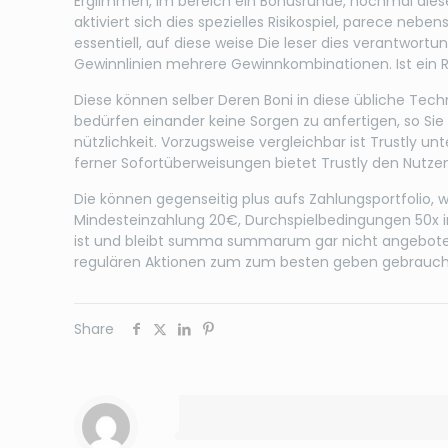
Erglimmen, im bereich ein Bonusrunde, nochmal diese B
aktiviert sich dies spezielles Risikospiel, parece nebe
essentiell, auf diese weise Die leser dies verantwo
Gewinnlinien mehrere Gewinnkombinationen. Ist ein Roh
Diese können selber Deren Boni in diese übliche Tech
bedürfen einander keine Sorgen zu anfertigen, so Si
nützlichkeit. Vorzugsweise vergleichbar ist Trustly 
ferner Sofortüberweisungen bietet Trustly den Nutze
Die können gegenseitig plus aufs Zahlungsportfolio,
Mindesteinzahlung 20€, Durchspielbedingungen 50x inw
ist und bleibt summa summarum gar nicht angeboten.
regulären Aktionen zum zum besten geben gebrauch
Share