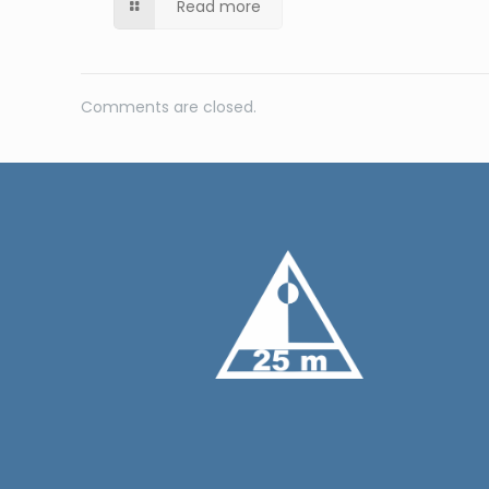
Read more
Comments are closed.