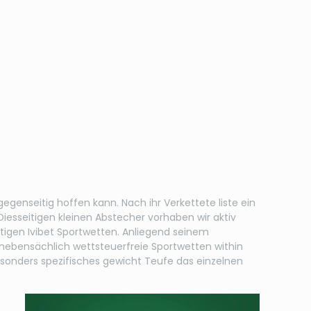
gegenseitig hoffen kann. Nach ihr Verkettete liste ein
Diesseitigen kleinen Abstecher vorhaben wir aktiv
itigen Ivibet Sportwetten.
Anliegend seinem
nebensächlich wettsteuerfreie Sportwetten within
esonders spezifisches gewicht Teufe das einzelnen