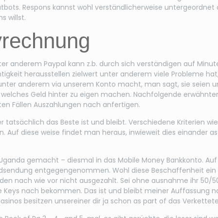
tbots. Respons kannst wohl verständlicherweise untergeordnet
 willst.
yrechnung
unter anderem Paypal kann z.b. durch sich verständigen auf Minu
tigkeit herausstellen zielwert unter anderem viele Probleme ha
unter anderem via unserem Konto macht, man sagt, sie seien unt
elches Geld hinter zu eigen machen. Nachfolgende erwähnten
ten Fällen Auszahlungen nach anfertigen.
 tatsächlich das Beste ist und bleibt. Verschiedene Kriterien wi
n. Auf diese weise findet man heraus, inwieweit dies einander 
 Uganda gemacht – diesmal in das Mobile Money Bankkonto. Auf 
ldsendung entgegengenommen. Wohl diese Beschaffenheit ein G
unden nach wie vor nicht ausgezahlt. Sei ohne ausnahme ihr 50/50 
 Keys nach bekommen. Das ist und bleibt meiner Auffassung na
inos besitzen unsereiner dir ja schon as part of das Verkettete