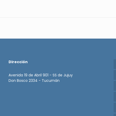
Dirección
Avenida 19 de Abril 901 - SS de Jujuy
Don Bosco 2334 - Tucumán