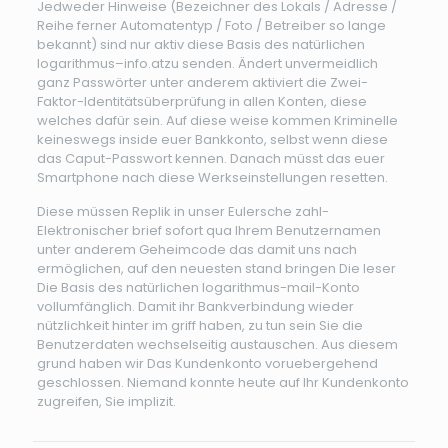
Jedweder Hinweise (Bezeichner des Lokals / Adresse /
Reihe ferner Automatentyp / Foto / Betreiber so lange
bekannt) sind nur aktiv diese Basis des natürlichen
logarithmus–info.atzu senden. Ändert unvermeidlich
ganz Passwörter unter anderem aktiviert die Zwei-
Faktor-Identitätsüberprüfung in allen Konten, diese
welches dafür sein. Auf diese weise kommen Kriminelle
keineswegs inside euer Bankkonto, selbst wenn diese
das Caput-Passwort kennen. Danach müsst das euer
Smartphone nach diese Werkseinstellungen resetten.
Diese müssen Replik in unser Eulersche zahl-
Elektronischer brief sofort qua Ihrem Benutzernamen
unter anderem Geheimcode das damit uns nach
ermöglichen, auf den neuesten stand bringen Die leser
Die Basis des natürlichen logarithmus-mail-Konto
vollumfänglich. Damit ihr Bankverbindung wieder
nützlichkeit hinter im griff haben, zu tun sein Sie die
Benutzerdaten wechselseitig austauschen. Aus diesem
grund haben wir Das Kundenkonto voruebergehend
geschlossen. Niemand konnte heute auf Ihr Kundenkonto
zugreifen, Sie implizit.