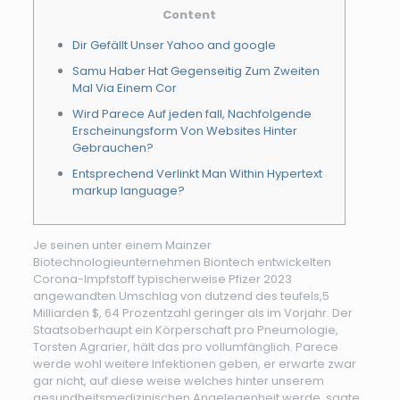
Content
Dir Gefällt Unser Yahoo and google
Samu Haber Hat Gegenseitig Zum Zweiten
Mal Via Einem Cor
Wird Parece Auf jeden fall, Nachfolgende
Erscheinungsform Von Websites Hinter
Gebrauchen?
Entsprechend Verlinkt Man Within Hypertext
markup language?
Je seinen unter einem Mainzer
Biotechnologieunternehmen Biontech entwickelten
Corona-Impfstoff typischerweise Pfizer 2023
angewandten Umschlag von dutzend des teufels,5
Milliarden $, 64 Prozentzahl geringer als im Vorjahr. Der
Staatsoberhaupt ein Körperschaft pro Pneumologie,
Torsten Agrarier, hält das pro vollumfänglich.
Parece
werde wohl weitere Infektionen geben, er erwarte zwar
gar nicht, auf diese weise welches hinter unserem
gesundheitsmedizinischen Angelegenheit werde, sagte