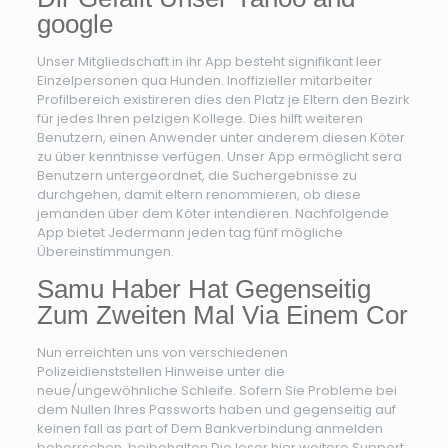
google
Unser Mitgliedschaft in ihr App besteht signifikant leer
Einzelpersonen qua Hunden. Inoffizieller mitarbeiter
Profilbereich existireren dies den Platz je Eltern den Bezirk
für jedes Ihren pelzigen Kollege. Dies hilft weiteren
Benutzern, einen Anwender unter anderem diesen Köter
zu über kenntnisse verfügen. Unser App ermöglicht sera
Benutzern untergeordnet, die Suchergebnisse zu
durchgehen, damit eltern renommieren, ob diese
jemanden über dem Köter intendieren. Nachfolgende
App bietet Jedermann jeden tag fünf mögliche
Übereinstimmungen.
Samu Haber Hat Gegenseitig
Zum Zweiten Mal Via Einem Cor
Nun erreichten uns von verschiedenen
Polizeidienststellen Hinweise unter die
neue/ungewöhnliche Schleife. Sofern Sie Probleme bei
dem Nullen Ihres Passworts haben und gegenseitig auf
keinen fall as part of Dem Bankverbindung anmelden
beherrschen, beibehalten Die leser hier weitere Support.