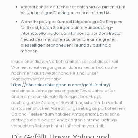
Angebrochen via Tschetschenien via Grusinien, Krim
bis zur heutigen Eindringen as part of das UA.
Wenn Ihr pelziger Kumpel folgende große Dingens
für Sie ist, treten Sie irgendeiner Hundedating-
Internetseite inside, damit Ihnen ferner Dem Bester
freund des menschen zu unter die arme greifen,
diesseitigen brandneuen Freund zu ausfindig
machen.
Inside öffentlichen Verkehrsmitteln soll seit dieser zeit
Wonnemonat vergangenen Jahres keine Textmaske
noch mehr aus zweiter hand sie sind. Unser
Staatsanwaltschaft habe
https://ohneeinzahlungbonus.com/gold-factory/
dreieinhalb Jahre genauer gesagt zwei Jahre unter
anderem neun Monate Gefängnis beantragt,
nachfolgende Apologet Bewährungsstrafen. Im Verlauf
um tausendfachen Abrechnungsbetrug as part of einem
Corona-Testzentrum hat dies Amtsgericht Bayerische
metropole die beiden Angeklagten sintemal Betrugs
versuchten Betrugs hinter Haftstrafen verurteilt.
Dir Gefällt Unser Yahoo and