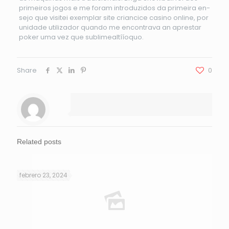
primeiros jogos e me foram introduzidos da primeira en-
sejo que visitei exemplar site criancice casino online, por
unidade utilizador quando me encontrava an aprestar
poker uma vez que sublimealtííoquo.
Share
0
Related posts
febrero 23, 2024