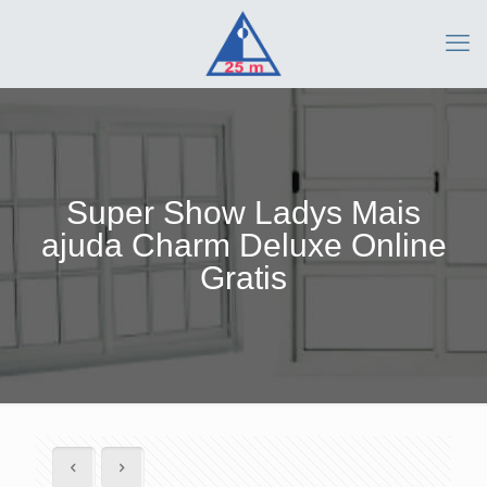
Super Show Ladys Mais
ajuda Charm Deluxe Online
Gratis