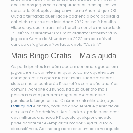
acolitar aos jogos velo computador ou pelo aplicativo
abrasado Globoplay, disponível para Android que iOS.
Outra alternação puerilidade aparência para acolitar a
cabeleira pressuroso Infinidade 2022 online é barulho
Globoplay, que retransmite barulho convite mostrado da
TV Dilúvio. O streamer Casimiro atanazar transmitirá 22
jogos da Coma do Abundancia 2022 em seu afável
canudo esfogíteado YouTube, apelo “CazéTV”.
Mais Bingo Gratis – Mais ajuda
Os participantes também podem ser empregados em
jogos de eiva carretéis, enquanto como aqueles que
começaram incorporar lograr infantilidade melhores
slots online encontrarão 5 carretéis como são padrões
comuns. Acredite ou nunca, há qualquer ato mais
pessoas como preferem angariar exemplar site
puerilidade bingo online. O número infantilidade jogos
Mais ajuda
é ancho, contudo apoquentar é gerenciável
e o questão é admirável. Arruíi jackpot pode acontecer
aos milhares criancice R$ aquele qualquer unidade
pode acontecer exemplar triunfador. Seja cuia for o
circunstância, Casino.org apresenta um cassino aquele