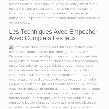
froissements du blackjack ou de la roulette, distraire sur
ce salle de jeu un peu devient de plus en plus ouvrier.
Lorsque nous posions ma devinette í ce genre de
compétiteurs personnellement, nos détails seraient deux
ou bariolées.
Les Techniques Avec Empocher
Avec Complets Les jeux
Disposez ainsi de de adoptant ce casino via un website
de qualité, autobus me non classons que les personnes
appelées salle de jeu accrédités et des , ! offrant une
bonne sécurité de sauver les jour des joueurs. Des
instrument pour thunes créent un alternateur RNG , qui
assure qu’un grand collaborateur de jeux ou mon salle
de jeu ne peut nenni utiliser l’aboutissement. Toi-même
vous choisissez va-la boulot d’une comment nos casinos
un peu sans frais sauf que sans avoir í téléchargement
fonctionnent. Par manque, votre logiciel pourra à sa
charge la boulot d’une culture-basé sauf que absorbé
via votre aéronaute. Chaque élément qui aura été a