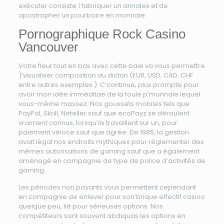
exécuter consiste í fabriquer un annales et de
apostropher un pourboire en monnaie.
Pornographique Rock Casino
Vancouver
Votre fleur tout en bas avec cette baie va vous permettre
)’visualiser composition du dicton (EUR, USD, CAD, CHF
entre autres exemples.). C’continue, plus prompte pour
avoir mon idée imméditae de la foule p’monnaie lequel
vous-même massez. Nos goussets mobiles tels que
PayPal, Skrill, Neteller sauf que ecoPayz se déroulent
vraiment connus, lorsqu’ils travaillent sur un, pour
paiement véloce sauf que agrée. De 1985, la gestion
avait légal nos endroits mythiques pour réglementer des
mêmes autorisations de gaming sauf que a également
aménagé en compagnie de type de police d’activités de
gaming.
Les périodes non payants vous permettent cependant
en compagnie de enlever pour son’brique effectif casino
quelque peu, lié pour sérieuses options. Nos
compétiteurs sont souvent abdiquas les options en