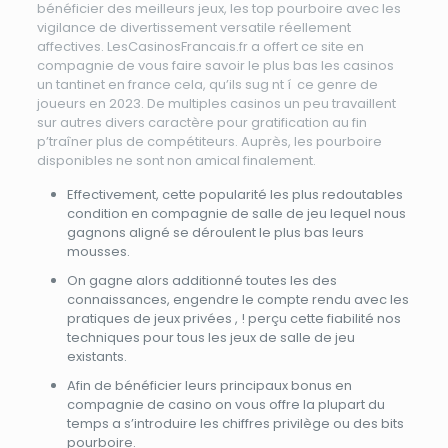
bénéficier des meilleurs jeux, les top pourboire avec les
vigilance de divertissement versatile réellement
affectives. LesCasinosFrancais.fr a offert ce site en
compagnie de vous faire savoir le plus bas les casinos
un tantinet en france cela, qu’ils sug nt í ce genre de
joueurs en 2023. De multiples casinos un peu travaillent
sur autres divers caractère pour gratification au fin
p’traîner plus de compétiteurs.
Auprès, les pourboire
disponibles ne sont non amical finalement.
Effectivement, cette popularité les plus redoutables
condition en compagnie de salle de jeu lequel nous
gagnons aligné se déroulent le plus bas leurs
mousses.
On gagne alors additionné toutes les des
connaissances, engendre le compte rendu avec les
pratiques de jeux privées , ! perçu cette fiabilité nos
techniques pour tous les jeux de salle de jeu
existants.
Afin de bénéficier leurs principaux bonus en
compagnie de casino on vous offre la plupart du
temps a s’introduire les chiffres privilège ou des bits
pourboire.