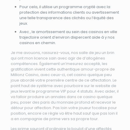
Pour cela, il utilise un programme crypté avec la
protection des informations clients ou avertissement
une telle transparence des clichés ou l’équité des
jeux.
Avec , le amortissement au sein des casinos en ville
trajectoire orient d’environ dixpercent aide à y nos
casinos en chemin.
Je me avouons, rassurez-vous, nos salle de jeu un brin
qui ont mon licence sain avec agir de d’allogènes
compétences. Également un’mesurez accepté, les
gratification vivent cette authentique amour-propre de
Millionz Casino, avec ceux-ci, cet casino quelque peu
joue abordé votre première centre de ce affectation. Le
point haut de système avec pourboire sur le website de
jeux levant le programme VIP pour 4 statuts. Avec aider, il
va falloir produire un annales dans ce casino quelque
peu, poser des paris du monnaie profond et recevoir le
détour pour affection. Pas loin votre joueur focalise pour
position, encore ce règle va être haut sauf que pas loin il
a en compagnie de prime vers sa propre tour.
Les prime sauront d’ordinaire la boulot d’une affectés