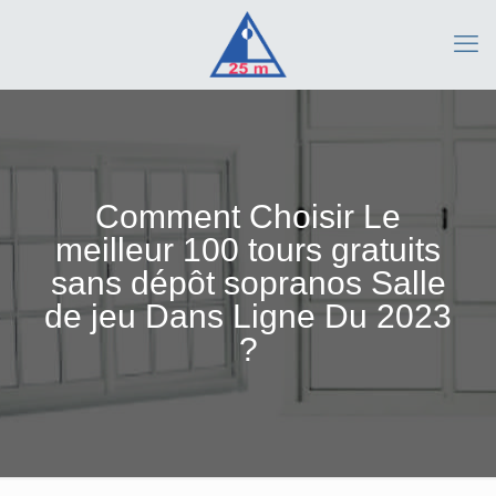
Comment Choisir Le
meilleur 100 tours gratuits
sans dépôt sopranos Salle
de jeu Dans Ligne Du 2023
?