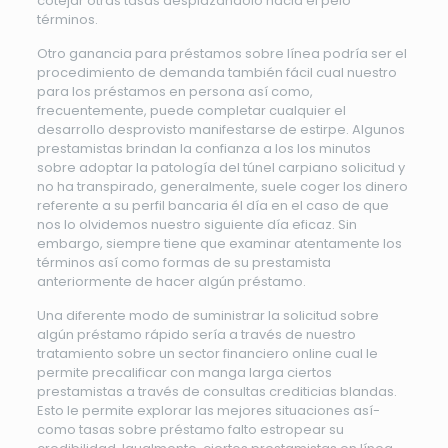
cotejar otras tasas desplazándolo hacia el pelo
términos.
Otro ganancia para préstamos sobre línea podrí­a ser el
procedimiento de demanda también fácil cual nuestro
para los préstamos en persona así­ como,
frecuentemente, puede completar cualquier el
desarrollo desprovisto manifestarse de estirpe. Algunos
prestamistas brindan la confianza a los los minutos
sobre adoptar la patologí­a del túnel carpiano solicitud y
no ha transpirado, generalmente, suele coger los dinero
referente a su perfil bancaria él día en el caso de que
nos lo olvidemos nuestro siguiente día eficaz. Sin
embargo, siempre tiene que examinar atentamente los
términos así­ como formas de su prestamista
anteriormente de hacer algún préstamo.
Una diferente modo de suministrar la solicitud sobre
algún préstamo rápido serí­a a través de nuestro
tratamiento sobre un sector financiero online cual le
permite precalificar con manga larga ciertos
prestamistas a través de consultas crediticias blandas.
Esto le permite explorar las mejores situaciones así­
como tasas sobre préstamo falto estropear su