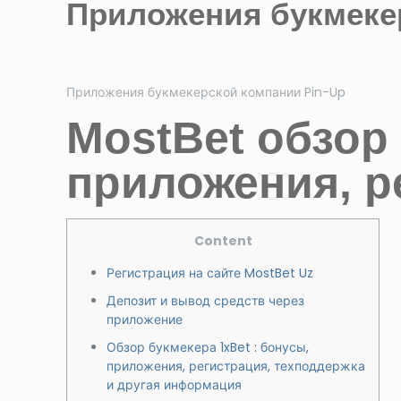
Приложения букмеке
Приложения букмекерской компании Pin-Up
MostBet обзор
приложения, р
Content
Регистрация на сайте MostBet Uz
Депозит и вывод средств через
приложение
Обзор букмекера 1xBet : бонусы,
приложения, регистрация, техподдержка
и другая информация