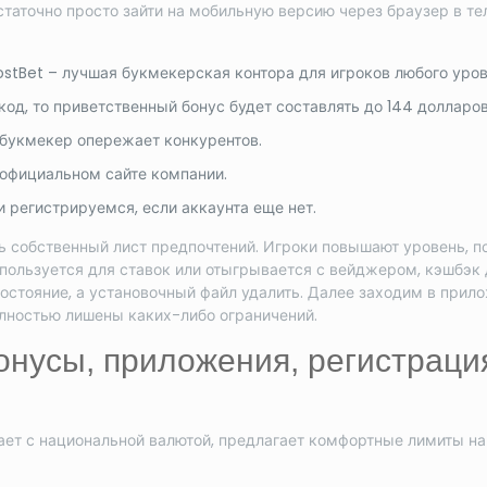
статочно просто зайти на мобильную версию через браузер в те
ostBet – лучшая букмекерская контора для игроков любого уров
од, то приветственный бонус будет составлять до 144 долларов
е букмекер опережает конкурентов.
 официальном сайте компании.
 регистрируемся, если аккаунта еще нет.
ь собственный лист предпочтений. Игроки повышают уровень, п
спользуется для ставок или отыгрывается с вейджером, кэшбэк
остояние, а установочный файл удалить. Далее заходим в прил
олностью лишены каких-либо ограничений.
бонусы, приложения, регистраци
ет с национальной валютой, предлагает комфортные лимиты на