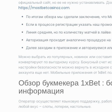
официальный сайт, но ее не нужно устанавливать. До
https://mostbetcasinoz.com
.
По итогам обзора мы сделали заключение, что M
Если в процессе регистрации указать наш промок
Линия средняя, но по количеству матчей в лайв
Авторизация проходит аналогично процедуре на
Далее заходим в приложение и авторизуемся или
Можно выбрать из популярных, новинок или составит
конвертируют по выгодному курсу. Бонусный счет и
настройки безопасности можно вернуть в исходное с
аккаунта еще нет. Мобильные приложения от 1xBet п
Обзор букмекера 1xBet : 
информация
Оператор осуществляет языковую поддержку, работа
любой вкус – слоты, лотереи, настольные.