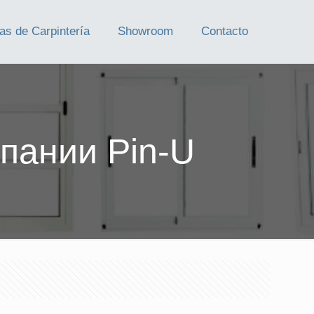
as de Carpintería
Showroom
Contacto
пании Pin-U