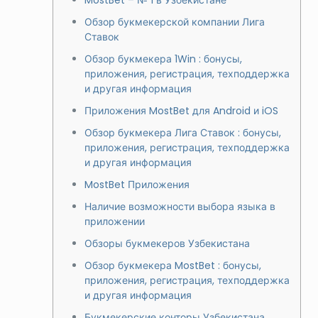
MostBet – № 1 в Узбекистане
Обзор букмекерской компании Лига
Ставок
Обзор букмекера 1Win : бонусы,
приложения, регистрация, техподдержка
и другая информация
Приложения MostBet для Android и iOS
Обзор букмекера Лига Ставок : бонусы,
приложения, регистрация, техподдержка
и другая информация
MostBet Приложения
Наличие возможности выбора языка в
приложении
Обзоры букмекеров Узбекистана
Обзор букмекера MostBet : бонусы,
приложения, регистрация, техподдержка
и другая информация
Букмекерские конторы Узбекистана