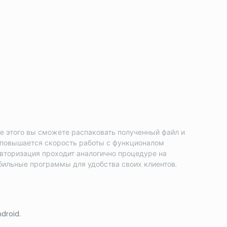
ле этого вы сможете распаковать полученный файл и
 повышается скорость работы с функционалом
Авторизация проходит аналогично процедуре на
бильные программы для удобства своих клиентов.
droid.