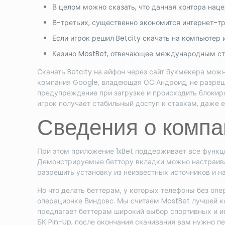
В целом можно сказать, что данная контора нац
В-третьих, существенно экономится интернет-тр
Если игрок решил Betcity скачать на компьютер
Казино MostBet, отвечающее международным ст
Скачать Betcity на айфон через сайт букмекера можно
компания Google, владеющая ОС Андроид, не разреш
предупреждение при загрузке и происходить блокир
игрок получает стабильный доступ к ставкам, даже е
Сведения о комп
При этом приложение 1xBet поддерживает все функц
Демонстрируемые беттору вкладки можно настраиват
разрешить установку из неизвестных источников и н
Но что делать беттерам, у которых телефоны без оп
операционке Виндовс. Мы считаем MostBet лучшей ко
предлагает беттерам широкий выбор спортивных и и
БК Pin-Up, после окончания скачивания вам нужно пе