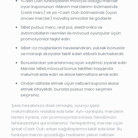
«Cash Out» funksiyasının mövcud olduğu mərclər
oyun kuponunun «Mənim mərclərim» bölməsində
(canlı mərc) və ya «Cash Out» bölməsində (oyun
öncəsi mərclər) müvafiq simvollar ilə göstərilir.
1xBet pulsuz mərc, real pul, elektronika və
avtomobillərin rəsmləri ilə mövcud oyunçular üçün
promosyonlar təşkil edin.
1xBet-öz müştərilərini həvəsləndirən, yüksək bonuslar
və maraqlı aksiyalar təklif edən etibarlı bukmekerdir.
Bonuslardan yararlanmaq üçün saytimizi ziyarət edin
Mərclər 1xBet,mövcud bonus təklifləri haqqında
məlumat əldə edin və əlavə təlimatlara əməl edin.
Ondan istifadə etmək üçün nəticəni kupona əlavə
etmək kifayətdir, burada pulsuz mərc seçimini
seçirsiniz.
Şəxsi hesabınıza daxil olmaqla, oyunçu şəxsi
məlumatlarını redaktə edə bilər. Ayrı-ayrılıqda, mərclərin
tarixini öyrənə, cari promosyonlara baxa, hesabınızın
təhlükəsizliyini qura bilərsiniz. Yerləşdirilmiş mərclər üçün
şirkət «Cash Out» erkən nağdlaşdırma təklif edə bilər. Bu
funksiya mərcin qoyulduğu hadisənin yekun nəticəsi