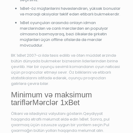
1xBet-öz müştərilərini həvəsləndirən, yüksək bonuslar
və maraqlı aksiyalar təklif edən etibarlı bukmekerdir.
1xBet oyunçuları arasında onlayn idman
mərclərindən və canlı mərclərdən ən populyar
olmasına baxmayaraq, bəzi ölkələrdə şirkətin
müştəriləri üçün offline ofislərdə də mərclər
mövcuddur.
BK 1xBet 2007-ci ildə təsis edilib və ötən müddət ərzində
bütün dünyada bukmeker biznesinin liderlərindən birinə
çevrilib. Hər bir oyunçu sevimli komandanın oyun nəticəsi
üçün proqnozlar etməyi sevir. Öz biliklərini və etibarlı
statistikalarını istifadə edərək, oyunçu proqnozları
gəlirlərə çevirə bilər.
Minimum və maksimum
tariflərMərclər 1xBet
Ölkəni və istədiyiniz valyutanı göstərin.Qeydiyyat
haqqında ətraflı məlumat əldə edin 1xBet. Sonra, pul
çıxarmaq üçün ozuvuze uygun bir yontem seçin.Pul
çıxarmağın bütün yolları haqqında melumat alin.