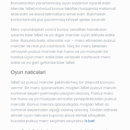
Bonuslardan yararlanmaq üçün saytimizi ziyarət edin
Mərclər 1xBet,mövcud bonus təklifləri haqqında məlumat
əldə edin və əlavə təlimatlara əməl edin. Bukmeker
kontorlarında pul qazanmaq kifayət qədər asandir.
Mərc oynadıqdan sonra bonus vəsaitləri hesabdan
çıxarıla bilər 1xBet və ya digər mərclər üçün istifadə edilə
bilər. Bununla belə, istisnalar var – mərc etmədən pulsuz
mərclər və real pul cashback. Heç bir mərc tələbləri
olmayan pulsuz mərclər hər hansı və ya müəyyən bir
hadisə üçün mərc edilə bilər və təsəlli cashback mərc
edilə və ya geri götürülə bilər 1xBet.
Oyun nəticələri
1xBet az pulsuz mərclər şəklində heç bir depozit bonusu
vermir. Bir mərc qazanarkən, müştəri 1xBet pulsuz mərcin
nominal dəyəri çıxılmaqla uduşları alacaq. Pulsuz mərc
hər hansı və ya müəyyən əmsalla yerləşdirilə bilən pulsuz
mərcdir. Bonus mərcini qazandıqda, müştəri 1xBet az
nominal dəyərindən aşağı ödəniş alacaq. Ondan istifadə
etmək üçün nəticəni kupona əlavə etmək kifayətdir,
burada pulsuz mərc seçimini seçirsiniz
1x bet
.