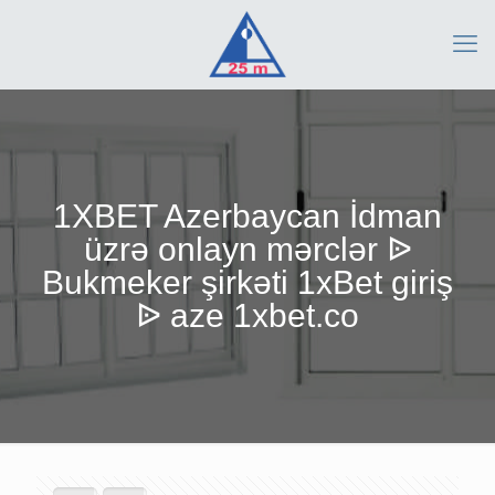
1XBET Azerbaycan İdman
üzrə onlayn mərclər ᐉ
Bukmeker şirkəti 1xBet giriş
ᐉ aze 1xbet.co