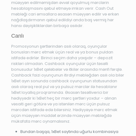
müəyyən edilməmişdən əvvəl qoyulmuş mərclərin
hesablaşmasını qəbul etməyə imkan verir. Cash Out
məbləği cari əmsallara əsasən müəyyən edilir və erkən
nağdlaşdırmanın qəbul edildiyi anda baş vermiş hər
hansı dəyişikliklərdən birbaşa asılıdır.
Canlı
Promosyonun şərtlərindən asılı olaraq, oyunçular
bonusları mərc etmək üçün real və ya bonus puldan
istifadə edirlər. Birinci seçim daha yaxşıdır – depozit
riskləri olmadan. Cashback oyunçular üçün təsəlli
bonusudur 1xBet qələbələr və itkilər arasında mənfi fərqlə.
Cashback faizi oyunçunun itirdiyi məbləğdən asılı ola bilər
1xBet ayın sonunda cashback oyunçunun statusundan
asılı olaraq real pul və ya pulsuz mərclər ilə hesablanır
1xBet loyallıq proqramında. Əsasən təsəlliverici bir
hədiyyədir ki 1xBet heç bir mərc şərtləri yoxdur – alınan
vəsaiti geri götürə və ya istənilən mərc üçün pulsuz
mərcdən istifadə edə bilərsiniz. Hədiyyəyə mərc etmək
üçün müəyyən müddət ərzində müəyyən məbləğdə
mükafata mərc oynamalısınız.
Bundan başqa, 1xBet saytında uğurlu kombinasiya