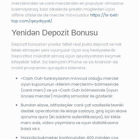
mərclərindən və canlı mərclərdən ən populyar olmasına
baxmayaraq, bəzi ölkələrdə şirkətin müştəriləri üçün
offline ofislərdə də mərclər mövcuddur
https://1x-bet-
top.com/qeydiyyat/
.
Yenidən Depozit Bonusu
Depozit bonusları yoxdur 1xBet real pulla depozit və risk
tələb etməyən yeni oyunçular üçün xoş hədiyyələrdir.
Depozitsiz mükafat almaq üçün qeydiyyatdan keçmək
kifayətdir 1xBet. Siz həmçinin iPhone və ya Android-də
mobil proqramını quraşdıra bilərsiniz.
«Cash Out» funksiyasının mövcud olduğu mərclər
oyun kuponunun «Mənim mərclərim» bölməsində
(canlı mərc) və ya «Cash Out» bölməsində (oyun
öncəsi mərclər) müvafiq simvollar ilə göstərilir.
Bundan əlavə, istifadəçilər canlı çat vasitəsilə texniki
dəstək operatorları ilə əlaqə saxlaya, giriş üçün əlavə
qoruma qura (iki addımlı autentifikasiya), bir kliklə
mərc edə, video yayımlara və oyun statistikasına
baxa və s.
Hazırda bukmeker kontorundan 400 mindən çox