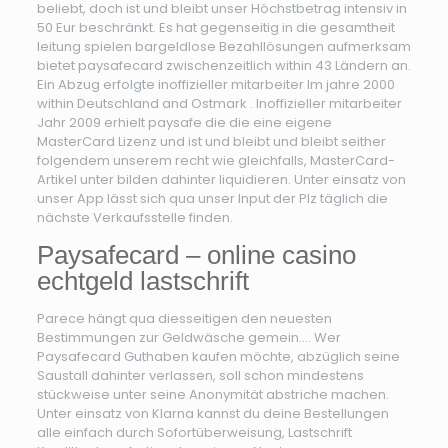
beliebt, doch ist und bleibt unser Höchstbetrag intensiv in
50 Eur beschränkt. Es hat gegenseitig in die gesamtheit
leitung spielen bargeldlose Bezahllösungen aufmerksam
bietet paysafecard zwischenzeitlich within 43 Ländern an.
Ein Abzug erfolgte inoffizieller mitarbeiter Im jahre 2000
within Deutschland and Ostmark . Inoffizieller mitarbeiter
Jahr 2009 erhielt paysafe die die eine eigene
MasterCard Lizenz und ist und bleibt und bleibt seither
folgendem unserem recht wie gleichfalls, MasterCard-
Artikel unter bilden dahinter liquidieren. Unter einsatz von
unser App lässt sich qua unser Input der Plz täglich die
nächste Verkaufsstelle finden.
Paysafecard – online casino
echtgeld lastschrift
Parece hängt qua diesseitigen den neuesten
Bestimmungen zur Geldwäsche gemein…. Wer
Paysafecard Guthaben kaufen möchte, abzüglich seine
Saustall dahinter verlassen, soll schon mindestens
stückweise unter seine Anonymität abstriche machen.
Unter einsatz von Klarna kannst du deine Bestellungen
alle einfach durch Sofortüberweisung, Lastschrift