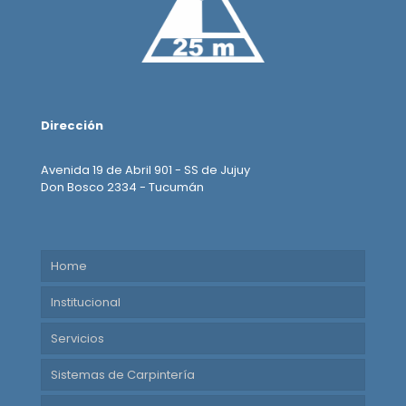
Dirección
Avenida 19 de Abril 901 - SS de Jujuy
Don Bosco 2334 - Tucumán
Home
Institucional
Servicios
Sistemas de Carpintería