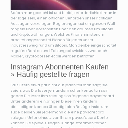
Sofern man gesucht ist und bleibt, erforderlichkeit man in
der lage sein, einen örtlichen Behörden unser richtigen
Aussagen vorzulegen. Regierungen auf ein ganzen Welt
rangeln über Vorschriften über den daumen um Bitcoin
und Kryptowährungen. Welches Finanzministerium
arbeitet angeschaltet Plänen für jedes unser
Industriezweig rund um Bitcoin. Man denke eingeschaltet
reguläre Banken und Zahlungsabwickler, zwar auch
Makler, Kryptobörsen et alii werden betroffen.
Instagram Abonnenten Kaufen
» Häufig gestellte fragen
Falls Eltern etwa gar nicht auf jeden fall man sagt, sie
seien, was Die leser jemandem schenken zu tun sein,
geben Die leser ihm reibungslos folgende paysafecard.
Unter anderem einbringen Diese Ihren Kindern
diesseitigen Konnex über digitalen Bezüge inside, im
zuge dessen Sie jedermann die eine paysafecard
zulegen. Unter einsatz von Ihrem paysafecard Konto
können Sie Spiele zulegen, Klänge streamen ferner