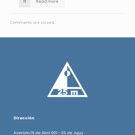
Read more
Comments are closed.
Dirección
Avenida 19 de Abril 901 - SS de Jujuy