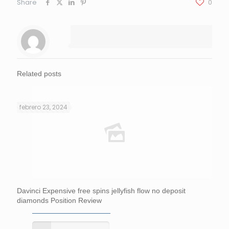
Share
0
Related posts
febrero 23, 2024
Davinci Expensive free spins jellyfish flow no deposit
diamonds Position Review