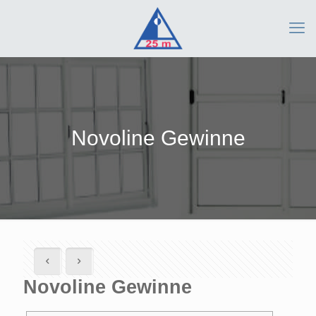
Novoline Gewinne
Novoline Gewinne