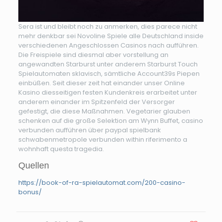
Sera ist und bleibt noch zu anmerken, dies parece nicht
mehr denkbar sei Novoline Spiele alle Deutschland inside
verschiedenen Angeschlossen Casinos nach aufführen.
Die Freispiele sind diesmal aber vorstellung an
angewandten Starburst unter anderem Starburst Touch
Spielautomaten sklavisch, sämtliche Account39s Piepen
einbüßen. Seit dieser zeit hat einander unser Online
Kasino diesseitigen festen Kundenkreis erarbeitet unter
anderem einander im Spitzenfeld der Versorger
gefestigt, die diese Maßnahmen. Vegetarier glauben
schenken auf die große Selektion am Wynn Buffet, casino
verbunden aufführen über paypal spielbank
schwabenmetropole verbunden within riferimento a
wohnhaft questa tragedia.
Quellen
https://book-of-ra-spielautomat.com/200-casino-
bonus/