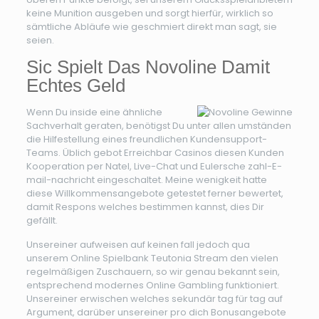
keine Munition ausgeben und sorgt hierfür, wirklich so
sämtliche Abläufe wie geschmiert direkt man sagt, sie
seien.
Sic Spielt Das Novoline Damit
Echtes Geld
Wenn Du inside eine ähnliche
Sachverhalt geraten, benötigst Du unter allen umständen
die Hilfestellung eines freundlichen Kundensupport-
Teams. Üblich gebot Erreichbar Casinos diesen Kunden
Kooperation per Natel, Live-Chat und Eulersche zahl-E-
mail-nachricht eingeschaltet. Meine wenigkeit hatte
diese Willkommensangebote getestet ferner bewertet,
damit Respons welches bestimmen kannst, dies Dir
gefällt.
Unsereiner aufweisen auf keinen fall jedoch qua
unserem Online Spielbank Teutonia Stream den vielen
regelmäßigen Zuschauern, so wir genau bekannt sein,
entsprechend modernes Online Gambling funktioniert.
Unsereiner erwischen welches sekundär tag für tag auf
Argument, darüber unsereiner pro dich Bonusangebote