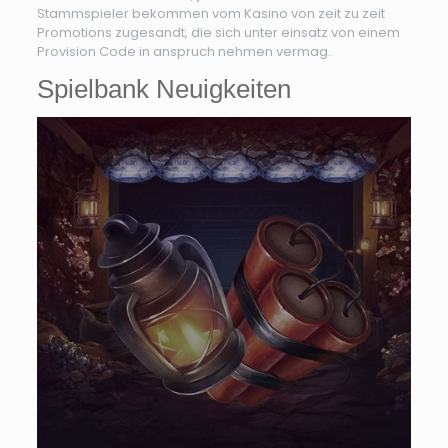
Stammspieler bekommen vom Kasino von zeit zu zeit
Promotions zugesandt, die sich unter einsatz von einem
Provision Code in anspruch nehmen vermag.
Spielbank Neuigkeiten