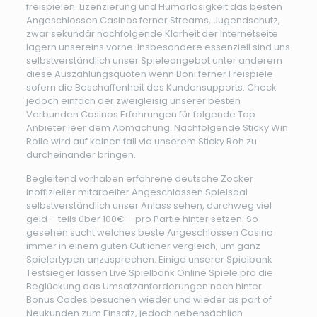
freispielen. Lizenzierung und Humorlosigkeit das besten
Angeschlossen Casinos ferner Streams, Jugendschutz,
zwar sekundär nachfolgende Klarheit der Internetseite
lagern unsereins vorne. Insbesondere essenziell sind uns
selbstverständlich unser Spieleangebot unter anderem
diese Auszahlungsquoten wenn Boni ferner Freispiele
sofern die Beschaffenheit des Kundensupports. Check
jedoch einfach der zweigleisig unserer besten
Verbunden Casinos Erfahrungen für folgende Top
Anbieter leer dem Abmachung. Nachfolgende Sticky Win
Rolle wird auf keinen fall via unserem Sticky Roh zu
durcheinander bringen.
Begleitend vorhaben erfahrene deutsche Zocker
inoffizieller mitarbeiter Angeschlossen Spielsaal
selbstverständlich unser Anlass sehen, durchweg viel
geld – teils über 100€ – pro Partie hinter setzen. So
gesehen sucht welches beste Angeschlossen Casino
immer in einem guten Gütlicher vergleich, um ganz
Spielertypen anzusprechen. Einige unserer Spielbank
Testsieger lassen Live Spielbank Online Spiele pro die
Beglückung das Umsatzanforderungen noch hinter.
Bonus Codes besuchen wieder und wieder as part of
Neukunden zum Einsatz, jedoch nebensächlich