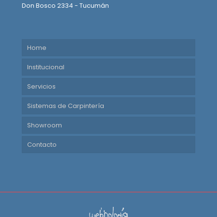
Don Bosco 2334 - Tucumán
Home
Institucional
Servicios
Sistemas de Carpintería
Showroom
Contacto